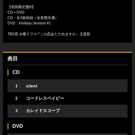
【初回限定盤B】
CD＋DVD
CD：全3曲収録（全形態共通）
DVD：Holiday Session #1
TBS系 火曜ドラマ ｢この恋あたためますか」主題歌
曲目
CD
silent
1
コードレスベイビー
2
カレイドスコープ
3
DVD