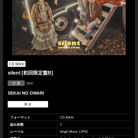
CD MAXI
silent [初回限定盤B]
付 属
DVD
SEKAI NO OWARI
限 定
フォーマット
CD MAXI
組み枚数
2
レーベル
Virgin Music (JPN)