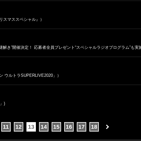
!クリスマススペシャル』）
イン謎解き”開催決定！ 応募者全員プレゼント“スペシャルラジオプログラム”も実施
ウルトラSUPERLIVE2020」）
」)
11
12
13
14
15
16
17
18