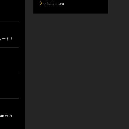
official store
スタート！
r with