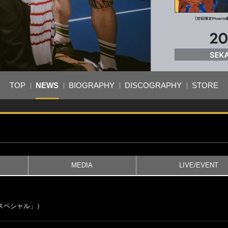
TOP
NEWS
BIOGRAPHY
DISCOGRAPHY
STORE
MEDIA
LIVE/EVENT
体スペシャル」）