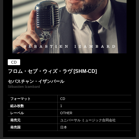
CD
フロム・セブ・ウィズ・ラヴ [SHM-CD]
セバスチャン・イザンバール
Sébastien Izambard
フォーマット
CD
組み枚数
1
レーベル
OTHER
発売元
ユニバーサル ミュージック合同会社
発売国
日本