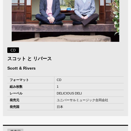
CD
スコット と リバース
Scott & Rivers
フォーマット
CD
組み枚数
1
レーベル
DELICIOUS DELI
発売元
ユニバーサルミュージック合同会社
発売国
日本