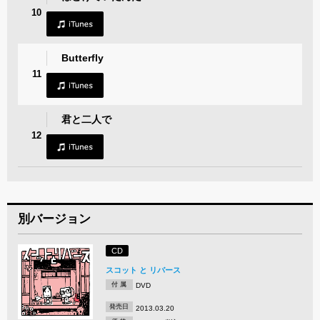
10
Butterfly
11
君と二人で
12
別バージョン
CD
スコット と リバース
付 属
DVD
発売日
2013.03.20