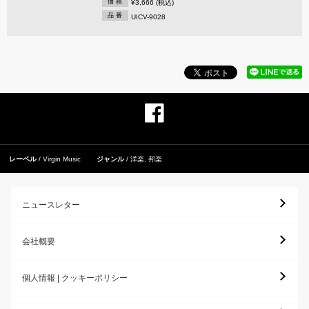
価 格
¥3,666 (税込)
品 番
UICV-9028
レーベル
Virgin Music
ジャンル
洋楽
,
邦楽
ニュースレター
会社概要
個人情報 | クッキーポリシー