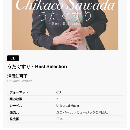
CD
うたぐすり～Best Selection
澤田知可子
Chikako Sawada
フォーマット
CD
組み枚数
2
レーベル
Universal Music
発売元
ユニバーサル ミュージック合同会社
発売国
日本