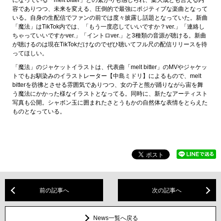
容でありつつ、未来を変える、圧倒的で最強にポジティブな楽曲となって
いる。自身の生配信でファンの前では度々披露し話題となっていた。新曲
「魔法」はTikTok内では、「もう一度恋していいですか？ver.」「連絡し
ちゃっていいですかver.」「イントロver.」と3種類の音源が聴ける。新曲
が聴けるのは現在TikTokだけなのでぜひ聴いてフル尺の配信リリースを待
ってほしい。
「魔法」のジャケットイラストは、代表曲「melt bitter」のMVやジャケッ
トでもお馴染みのイラストレーター【中島ミドリ】によるもので、melt
bitterを彷彿とさせる雰囲気でありつつ、女の子と熊が踊りながら宙を舞
う魔法にかかった様なイラストとなってる。同時に、新たなアーティスト
写真も公開。シャボン玉に囲まれたさとうもかの自然体な表情をとらえた
ものとなっている。
前の記事へ
次の記事へ
News一覧へ戻る