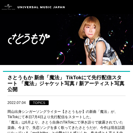
さとうもか 新曲「魔法」 TikTokにて先行配信スタ
ート 「魔法」ジャケット写真 / 新アーティスト写真
公開
2022.07.04
TOPICS
岡山出身シンガーソングライター【さとうもか】の新曲「魔法」が、
TikTokにて本日7月4日より先行配信をスタートした。
「魔法」は6月より、さとう自身のTikTokにて弾き語りで披露されていた
楽曲。今まで、失恋ソングを多く歌ってきたさとうだが、今作は現在話題
になっている「melt bitter」との繋がりも感じられ、集大成とも言える内