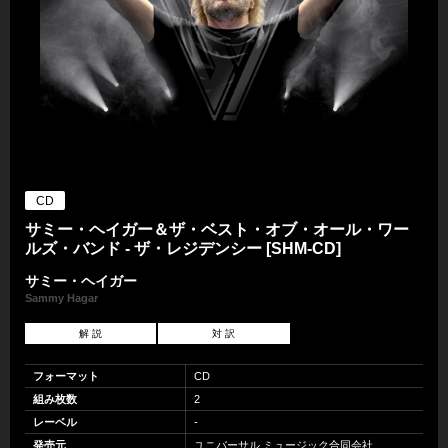
CD
サミー・ヘイガー＆ザ・ベスト・オブ・オール・ワー
ルズ・バンド - ザ・レジデンシー [SHM-CD]
サミー・ヘイガー
Sammy Hagar
解 説
対 訳
フォーマット
CD
組み枚数
2
レーベル
-
発売元
ユニバーサル ミュージック合同会社