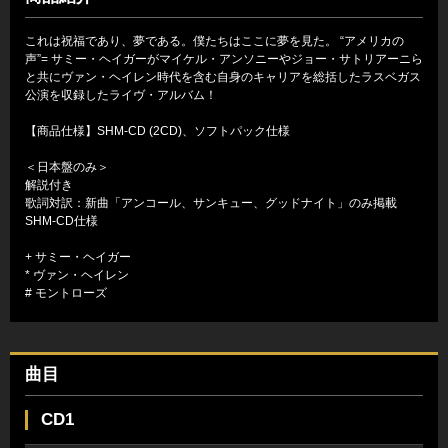
これは祝福であり、夢である。僕たちはここに夢を見た。 “アメリカの
声”= サミー・ヘイガーがマイケル・アンソニーやジョー・サトリアーニら
と共にヴァン・ヘイレン時代を含む自身のキャリアを総括したラスベガス
公演を収録したライヴ・アルバム！
【商品仕様】SHM-CD (2CD)、ソフトパック仕様
＜日本盤のみ＞
解説付き
歌詞対訳：新曲「アンコール、サンキュー、グッドナイト」のみ掲載
SHM-CD仕様
+ サミー・ヘイガー
* ヴァン・ヘイレン
# モントローズ
曲目
CD1