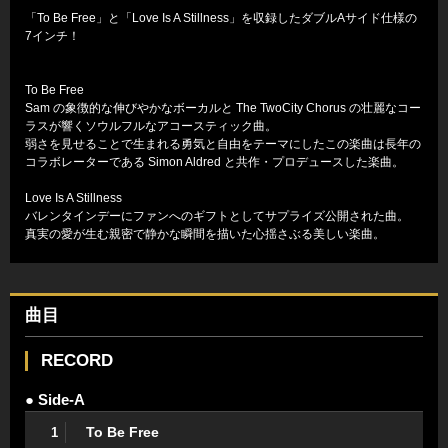
「To Be Free」と「Love Is A Stillness」を収録したダブルAサイド仕様の
7インチ！
To Be Free
Sam の象徴的な伸びやかなボーカルと The TwoCity Chorus の壮麗なコー
ラスが響くソウルフルなアコースティック曲。
弱さを見せることで生まれる勇気と自由をテーマにしたこの楽曲は長年の
コラボレーターである Simon Aldred と共作・プロデュースした楽曲。
Love Is A Stillness
バレンタインデーにファンへのギフトとしてサプライズ公開された曲。
真実の愛が生む親密で静かな瞬間を描いた心揺さぶる美しい楽曲。
曲目
RECORD
● Side-A
To Be Free
1