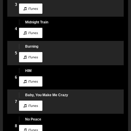
3
Midnight Train
4
Burning
5
HIM
6
Baby, You Make Me Crazy
7
No Peace
8