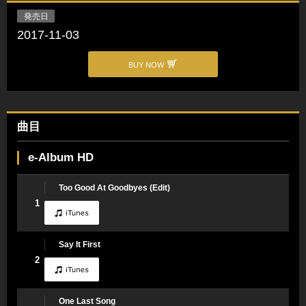
発売日
2017-11-03
BUY NOW
曲目
e-Album HD
Too Good At Goodbyes (Edit)
1
Say It First
2
One Last Song