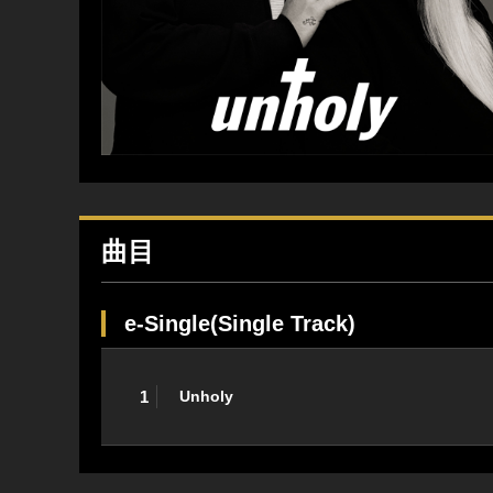
曲目
e-Single(Single Track)
1
Unholy