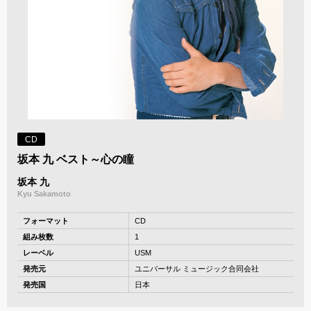
CD
坂本 九 ベスト～心の瞳
坂本 九
Kyu Sakamoto
フォーマット
CD
組み枚数
1
レーベル
USM
発売元
ユニバーサル ミュージック合同会社
発売国
日本