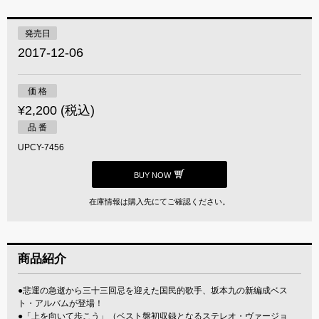
発売日
2017-12-06
価 格
¥2,200 (税込)
品 番
UPCY-7456
BUY NOW
在庫情報は購入先にてご確認ください。
商品紹介
●悲運の急逝から三十三回忌を迎えた国民的歌手、坂本九の新編成ベス
ト・アルバムが登場！
●「上を向いて歩こう」（ベスト盤初収録となるステレオ・ヴァージョ