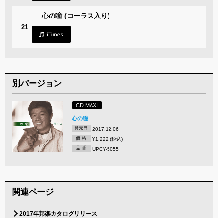
心の瞳 (コーラス入り)
21
別バージョン
CD MAXI
心の瞳
発売日
2017.12.06
価 格
¥1,222 (税込)
品 番
UPCY-5055
関連ページ
2017年邦楽カタログリリース