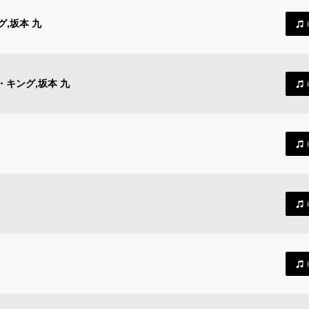
,坂本 九
キング,坂本 九