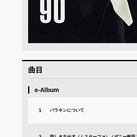
曲目
e-Album
1
パラキンについて
2
悲しき六十才（ムスターファ）／ダニー飯田