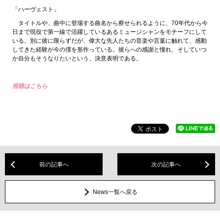
「ハーヴェスト」
タイトルや、曲中に登場する曲名から察せられるように、70年代から今
日まで現役で第一線で活躍しているあるミュージシャンをモチーフにして
いる。別に彼に限らずだが、偉大な先人たちの音楽や言葉に触れて、感動
してきた経験が今の僕を形作っている。彼らへの感謝と憧れ、そしていつ
か自分もそうなりたいという、決意表明である。
視聴はこちら
前の記事へ
次の記事へ
News一覧へ戻る