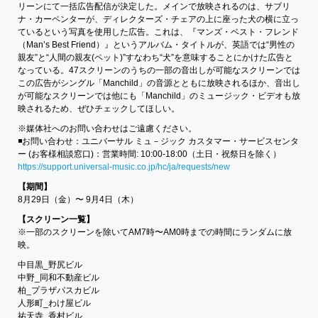
リーンにて一括広告配信が決定した。メインで放映されるのは、サブリ
ナ・カーペンターが、ディレクターズ・チェアの上に座った犬の横に立っ
ているという写真を使用した広告。これは、『マンズ・ベスト・フレンド
（Man’s Best Friend）』というアルバム・タイトルが、英語では“男性の
親友”と“人間の親友(ペット)”すなわち“犬”を意味することにかけた広告と
なっている。47スクリーンのうちの一部の音出しが可能なスクリーンでは
この広告がシングル「Manchild」の音源とともに放映されるほか、音出し
が可能なスクリーンでは他にも「Manchild」のミュージック・ビデオも放
映されるため、ぜひチェックしてほしい。
※媒体社へのお問い合わせはご遠慮ください。
◾️お問い合わせ：ユニバーサル ミュ－ジック カスタマー・サービスセンタ
ー (お客様相談窓口)：営業時間: 10:00‐18:00（土日・祝祭日を除く）
https://support.universal-music.co.jp/hc/ja/requests/new
【期間】
8月29日（金）〜 9月4日（木）
【スクリーン一覧】
※一部のスクリーンを除いてAM7時〜AM0時までの時間にランダムに放
映。
中目黒_野尻ビル
中野_同和不動産ビル
柏_プラザパスカビル
人形町_わけ屋ビル
祐天寺_香村ビル