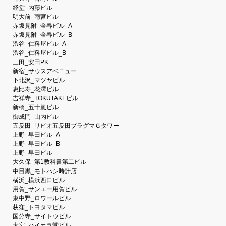
経堂_内藤ビル
明大前_雨宮ビル
赤坂見附_金春ビル_A
赤坂見附_金春ビル_B
渋谷_仁科屋ビル_A
渋谷_仁科屋ビル_B
三田_安田PK
新宿_サウスアベニュー
下北沢_マツヤビル
恵比寿_花澤ビル
吉祥寺_TOKUTAKEビル
新橋_五十嵐ビル
御成門_山内ビル
五反田_リビオ五反田プラグマＧタワー
上野_早田ビル_A
上野_早田ビル_B
上野_早田ビル
大久保_第1教科書第二ビル
中目黒_モトハシ時計店
横浜_横浜西口ビル
用賀_サンエー用賀ビル
東中野_ロワールビル
荻窪_トヨタマビル
国分寺_サイトウビル
大宮_ハイカラ堂ビル