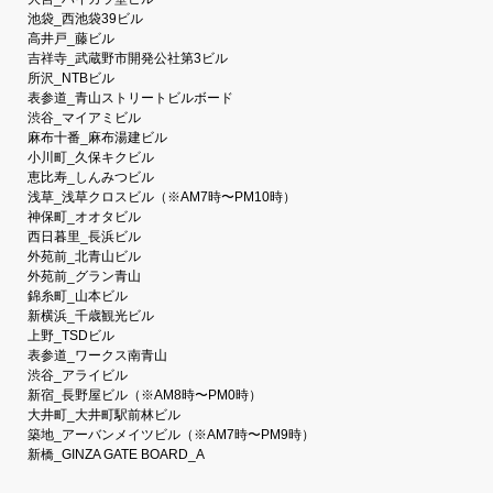
池袋_西池袋39ビル
高井戸_藤ビル
吉祥寺_武蔵野市開発公社第3ビル
所沢_NTBビル
表参道_青山ストリートビルボード
渋谷_マイアミビル
麻布十番_麻布湯建ビル
小川町_久保キクビル
恵比寿_しんみつビル
浅草_浅草クロスビル（※AM7時〜PM10時）
神保町_オオタビル
西日暮里_長浜ビル
外苑前_北青山ビル
外苑前_グラン青山
錦糸町_山本ビル
新横浜_千歳観光ビル
上野_TSDビル
表参道_ワークス南青山
渋谷_アライビル
新宿_長野屋ビル（※AM8時〜PM0時）
大井町_大井町駅前林ビル
築地_アーバンメイツビル（※AM7時〜PM9時）
新橋_GINZA GATE BOARD_A