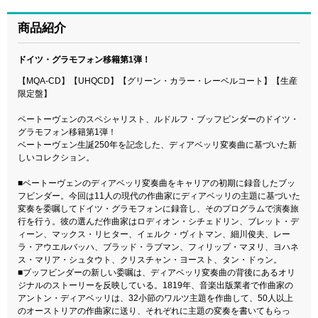
商品紹介
ドイツ・グラモフォン移籍第1弾！
【MQA-CD】【UHQCD】【グリーン・カラー・レーベルコート】【生産
限定盤】
ベートーヴェンのスペシャリスト、ルドルフ・ブッフビンダーのドイツ・
グラモフォン移籍第1弾！
ベートーヴェン生誕250年を記念した、ディアベッリ変奏曲に基づいた新
しいコレクション。
■ベートーヴェンのディアベッリ変奏曲をキャリアの初期に録音したブッ
フビンダー。今回は11人の現代の作曲家にディアベッリの主題に基づいた
変奏を委嘱してドイツ・グラモフォンに録音し、そのプログラムで演奏旅
行を行う。彼の選んだ作曲家はロディオン・シチェドリン、ブレット・デ
ィーン、マックス・リヒター、イェルク・ヴィトマン、細川俊夫、レー
ラ・アウエルバッハ、ブラッド・ラブマン、フィリップ・マヌリ、ヨハネ
ス・マリア・シュタウト、クリスチャン・ヨースト、タン・ドゥン。
■ブッフビンダーの新しい委嘱は、ディアベッリ変奏曲の背後にあるオリ
ジナルのストーリーを反映している。1819年、音楽出版業者で作曲家の
アントン・ディアベッリは、32小節のワルツ主題を作曲して、50人以上
のオーストリアの作曲家に送り、それぞれに主題の変奏を書いてもらっ