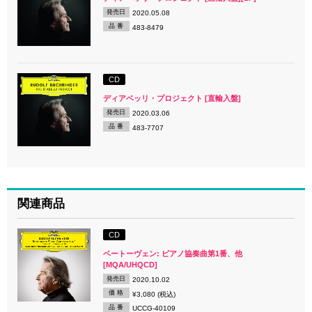
発売日
2020.05.08
品 番
483-8479
CD
ディアベッリ・プロジェクト [直輸入盤]
発売日
2020.03.06
品 番
483-7707
関連商品
CD
ベートーヴェン: ピアノ協奏曲第1番、他
[MQA/UHQCD]
発売日
2020.10.02
価 格
¥3,080 (税込)
品 番
UCCG-40109