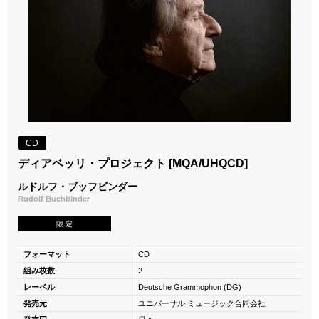
CD
ディアベッリ・プロジェクト [MQA/UHQCD]
ルドルフ・ブッフビンダー
Rudolf Buchbinder
限 定
フォーマット
CD
組み枚数
2
レーベル
Deutsche Grammophon (DG)
発売元
ユニバーサル ミュージック合同会社