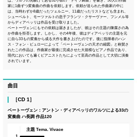
は、ワルツの先駆けである32小節の「ドイツ舞曲」を書き、50人の作曲
家に1曲ずつ変奏曲の作曲を依頼します。依頼が送られた作曲家の中に
は、当時わずか8歳だったツェルニー、11歳だったリストなども含まれ、
シューベルト、モーツァルトの息子フランツ・クサーヴァー、フンメル等
からディアベッリは作品を受け取りました。
ベートーヴェンにもその依頼は届きましたが、彼はその主題の陳腐さの為
か作曲を拒否します。しかし、その4年後、彼はディアベッリの主題を元
に自ら33もの変奏から成る大作を書き上げたのです。後に指揮者のハン
ス・フォン・ビュローによって「ベートーヴェンの天才の縮図」と称賛さ
れたこの作品は、作曲家が最後に完成させた大規模なピアノ作品であり、
現代においても遍くピアニストたちによって至高の作品として大切に演奏
されています。
曲目
［CD 1］
ベートーヴェン：アントン・ディアベッリのワルツによる33の
変奏曲 ハ長調 作品120
主題 Tema. Vivace
1