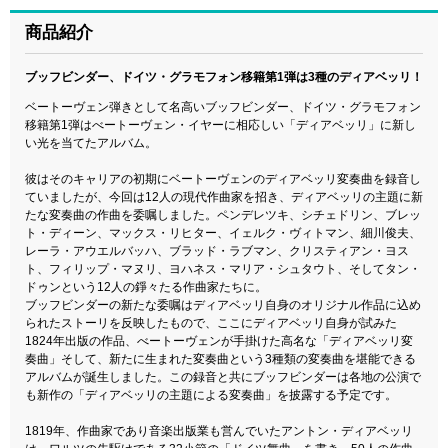
商品紹介
ブッフビンダー、ドイツ・グラモフォン移籍第1弾は3種のディアベッリ！
ベートーヴェン弾きとして名高いブッフビンダー、ドイツ・グラモフォン
移籍第1弾はべートーヴェン・イヤーに相応しい「ディアベッリ」に新し
い光を当てたアルバム。
彼はそのキャリアの初期にベートーヴェンのディアベッリ変奏曲を録音し
ていましたが、今回は12人の現代作曲家を招き、ディアベッリの主題に新
たな変奏曲の作曲を委嘱しました。ペンデレツキ、シチェドリン、ブレッ
ト・ディーン、マックス・リヒター、イェルク・ヴィトマン、細川俊夫、
レーラ・アウエルバッハ、ブラッド・ラブマン、クリスティアン・ヨス
ト、フィリップ・マヌリ、ヨハネス・マリア・シュタウト、そしてタン・
ドゥンという12人の錚々たる作曲家たちに。
ブッフビンダーの新たな委嘱はディアベッリ自身のオリジナル作品に込め
られたストーリを反映したもので、ここにディアベッリ自身が試みた
1824年出版の作品、べートーヴェンが手掛けた高名な「ディアベッリ変
奏曲」そして、新たに生まれた変奏曲という3種類の変奏曲を堪能できる
アルバムが誕生しました。この録音と共にブッフビンダーは各地の公演で
も新作の「ディアベッリの主題による変奏曲」を披露する予定です。
1819年、作曲家であり音楽出版業も営んでいたアントン・ディアベッリ