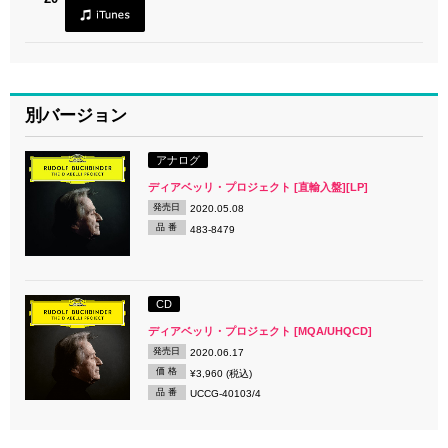
別バージョン
アナログ
ディアベッリ・プロジェクト [直輸入盤][LP]
発売日
2020.05.08
品 番
483-8479
CD
ディアベッリ・プロジェクト [MQA/UHQCD]
発売日
2020.06.17
価 格
¥3,960 (税込)
品 番
UCCG-40103/4