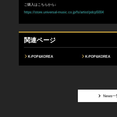
ご購入はこちらから↓
https://store.universal-music.co.jp/fs/artist/pdcp5004
関連ページ
K-POP&KOREA
K-POP&KOREA
News