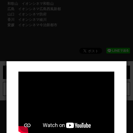
和歌山 イオンシネマ和歌山
広島 イオンシネマ広島西風新都
山口 イオンシネマ防府
香川 イオンシネマ綾川
愛媛 イオンシネマ今治新都市
前の記事へ
次の記事へ
News一覧へ戻る