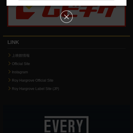
LINK
上映館情報
Official Site
Instagram
Roy Hargrove Official Site
Roy Hargrove Label Site (JP)