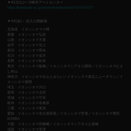
▼4/13(土)〜 川崎市アートセンター
https://kawasaki-ac.jp/movie/theater/detail/?id=002057
▼4/5(金)～ 拡大公開劇場
北海道 イオンシネマ小樽
青森 イオンシネマ弘前
山形 イオンシネマ天童
岩手 イオンシネマ北上
新潟 イオンシネマ県央
石川 イオンシネマ金沢
長野 イオンシネマ松本
東京 イオンシネマ板橋／イオンシネマシアタス調布／イオンシネマむさ
し村山
神奈川 イオンシネマみなとみらい／イオンシネマ港北ニュータウン／イ
オンシネマ座間
埼玉 イオンシネマ川口
群馬 イオンシネマ太田
茨城 イオンシネマ守谷
岐阜 イオンシネマ各務原
三重 イオンシネマ東員
愛知 イオンシネマ名古屋茶屋／イオンシネマ常滑／イオンシネマ豊田
KiTARA
大阪 イオンシネマ四條畷／イオンシネマシアタス心斎橋
滋賀 イオンシネマ草津