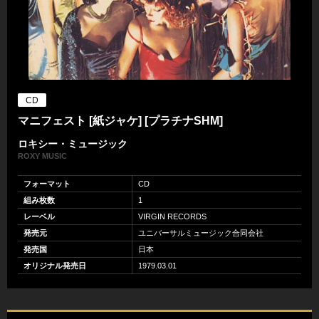
CD
マニフェスト [紙ジャケ] [プラチナSHM]
ロキシー・ミュージック
ROXY MUSIC
フォーマット
CD
組み枚数
1
レーベル
VIRGIN RECORDS
発売元
ユニバーサルミュージック合同会社
発売国
日本
オリジナル発売日
1979.03.01