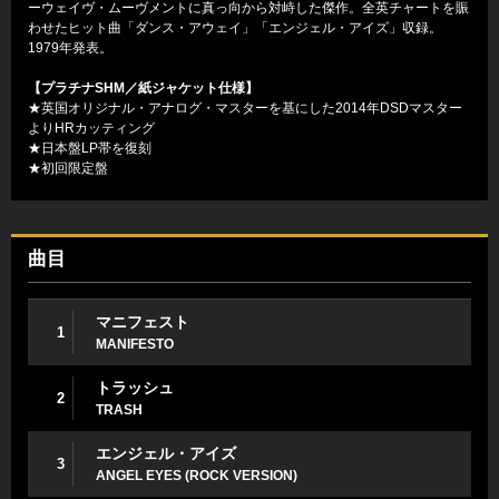
ーウェイヴ・ムーヴメントに真っ向から対峙した傑作。全英チャートを賑
わせたヒット曲「ダンス・アウェイ」「エンジェル・アイズ」収録。
1979年発表。
【プラチナSHM／紙ジャケット仕様】
★英国オリジナル・アナログ・マスターを基にした2014年DSDマスター
よりHRカッティング
★日本盤LP帯を復刻
★初回限定盤
曲目
マニフェスト
1
MANIFESTO
トラッシュ
2
TRASH
エンジェル・アイズ
3
ANGEL EYES (ROCK VERSION)