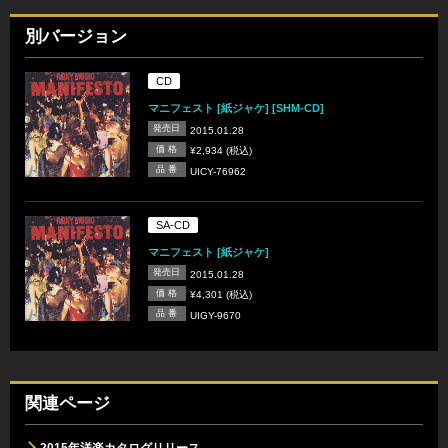
別バージョン
CD
マニフェスト [紙ジャケ] [SHM-CD]
発売日
2015.01.28
価 格
¥2,934 (税込)
品 番
UICY-76962
SA-CD
マニフェスト [紙ジャケ]
発売日
2015.01.28
価 格
¥4,301 (税込)
品 番
UIGY-9670
関連ページ