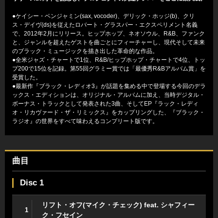
●ケイシー・ベンジャミン(sax, vocoder)、デリック・ホッジ(b)、クリ
ス・デイヴ(ds)を従えたロバート・グラスパー・エクスペリメント名義
で、2012年2月にリリース。ヒップホップ、ネオソウル、R&B、ファンク
と、ジャンルを超えたゲストを曲ごとにフィーチャーし、現代そして未来
のブラック・ミュージックを描き出した革命的な作品。
●全米ジャズ・チャートで1位、R&B/ヒップホップ・チャートで4位、トッ
プ200で15位を記録。第55回グラミー賞では「最優秀R&Bアルバム賞」を
受賞した。
●最新作『ブラック・レディオ3』が話題を集める中で登場する今回のデラ
ックス・エディションは、オリジナル・アルバムに加え、当時デジタル・
ボーナス・トラックとして発表された3曲、そしてEP『ラック・レディ
オ・リカヴァード・ザ・リミックス』をカップリングした、『ブラック・
ラジオ』の世界をすべて味わえるコンプリート版です。
曲目
Disc 1
リフト・オフ(マイク・チェック) feat. シャフィー
1
ク・フセイン