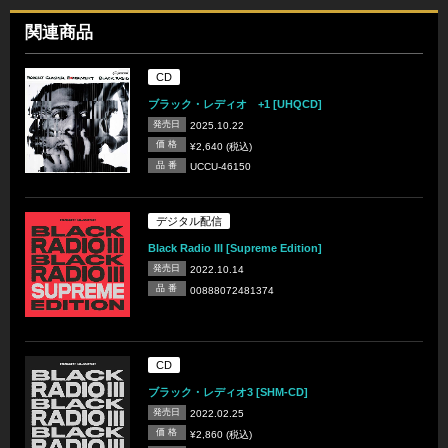
関連商品
CD
ブラック・レディオ +1 [UHQCD]
発売日
2025.10.22
価 格
¥2,640 (税込)
品 番
UCCU-46150
デジタル配信
Black Radio III [Supreme Edition]
発売日
2022.10.14
品 番
00888072481374
CD
ブラック・レディオ3 [SHM-CD]
発売日
2022.02.25
価 格
¥2,860 (税込)