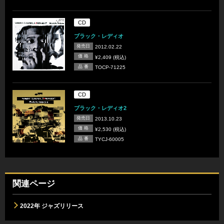
CD
ブラック・レディオ
発売日
2012.02.22
価 格
¥2,409 (税込)
品 番
TOCP-71225
CD
ブラック・レディオ2
発売日
2013.10.23
価 格
¥2,530 (税込)
品 番
TYCJ-60005
関連ページ
2022年 ジャズリリース