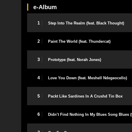
e-Album
1
Step Into The Realm (feat. Black Thought)
2
Paint The World (feat. Thundercat)
3
Prototype (feat. Norah Jones)
4
Love You Down (feat. Meshell Ndegeocello)
5
Packt Like Sardines In A Crushd Tin Box
6
Didn’t Find Nothing In My Blues Song Blues (