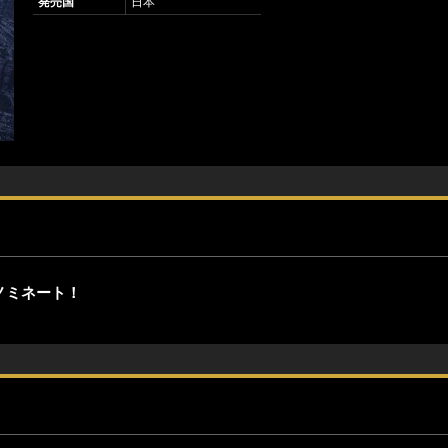
発売国
日本
um」ノミネート！