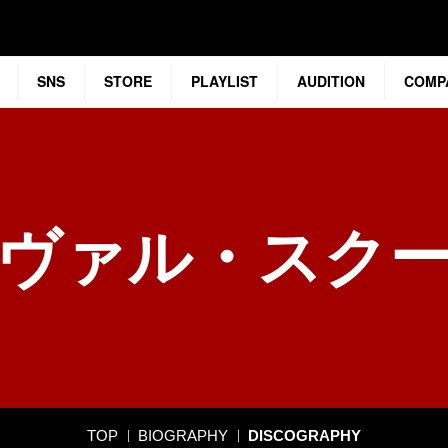
SNS
STORE
PLAYLIST
AUDITION
COMP
ヴァル・スク
TOP
BIOGRAPHY
DISCOGRAPHY