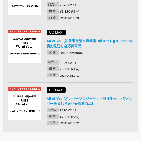
発売日
2026.02.18
価 格
¥1,320 (税込)
品 番
DSKU-15270
CD MAXI
All of You [初回限定盤＆通常盤 3種セット][メンバー全
員お見送り会応募商品]
付 属
DVD,Photobook
発売日
2026.02.18
価 格
¥5,720 (税込)
品 番
DSKU-15271
CD MAXI
All of You [メンバーソロジャケット盤 6種セット][メン
バー全員お見送り会応募商品]
発売日
2026.02.18
価 格
¥7,920 (税込)
品 番
DSKU-15272