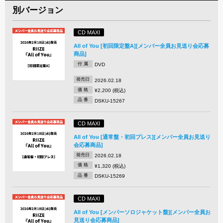
別バージョン
CD MAXI
All of You [初回限定盤A][メンバー全員お見送り会応募
商品]
付 属
DVD
発売日
2026.02.18
価 格
¥2,200 (税込)
品 番
DSKU-15267
CD MAXI
All of You [通常盤・初回プレス][メンバー全員お見送り
会応募商品]
発売日
2026.02.18
価 格
¥1,320 (税込)
品 番
DSKU-15269
CD MAXI
All of You [メンバーソロジャケット盤][メンバー全員お
見送り会応募商品]