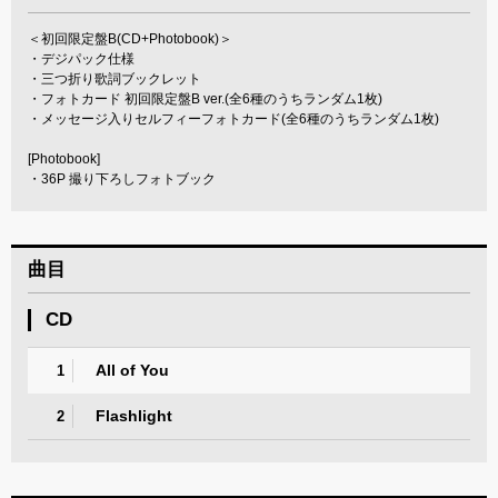
＜初回限定盤B(CD+Photobook)＞
・デジパック仕様
・三つ折り歌詞ブックレット
・フォトカード 初回限定盤B ver.(全6種のうちランダム1枚)
・メッセージ入りセルフィーフォトカード(全6種のうちランダム1枚)
[Photobook]
・36P 撮り下ろしフォトブック
曲目
CD
All of You
1
Flashlight
2