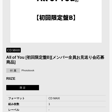
CD MAXI
All of You [初回限定盤B][メンバー全員お見送り会応募
商品]
付 属
Photobook
RIIZE
限 定
フォーマット
CD MAXI
組み枚数
1
レーベル
-