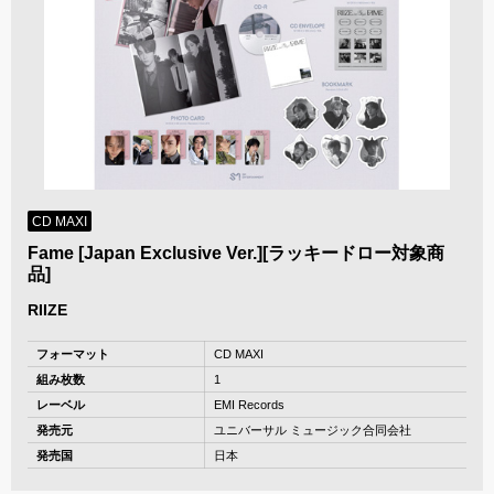
CD MAXI
Fame [Japan Exclusive Ver.][ラッキードロー対象商
品]
RIIZE
フォーマット
CD MAXI
組み枚数
1
レーベル
EMI Records
発売元
ユニバーサル ミュージック合同会社
発売国
日本