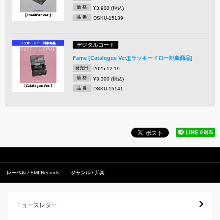
価 格
¥3,900 (税込)
品 番
DSKU-15139
デジタルコード
Fame [Catalogue Ver.][ラッキードロー対象商品]
発売日
2025.12.19
価 格
¥3,300 (税込)
品 番
DSKU-15141
レーベル
EMI Records
ジャンル
邦楽
ニュースレター