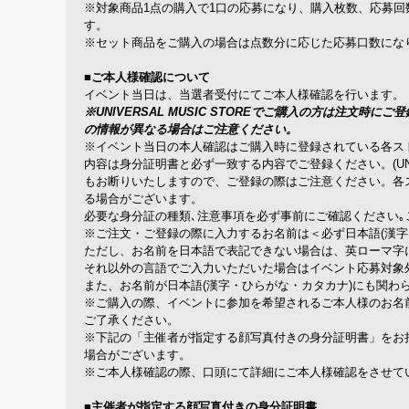
※対象商品1点の購入で1口の応募になり、購入枚数、応募
す。
※セット商品をご購入の場合は点数分に応じた応募口数になりま
■ご本人様確認について
イベント当日は、当選者受付にてご本人様確認を行います。
※UNIVERSAL MUSIC STOREでご購入の方は注
の情報が異なる場合はご注意ください。
※イベント当日の本人確認はご購入時に登録されている各ス
内容は身分証明書と必ず一致する内容でご登録ください。(UNIV
もお断りいたしますので、ご登録の際はご注意ください。各
る場合がございます。
必要な身分証の種類､注意事項を必ず事前にご確認ください｡
※ご注文・ご登録の際に入力するお名前は＜必ず日本語(漢字
ただし、お名前を日本語で表記できない場合は、英ローマ字
それ以外の言語でご入力いただいた場合はイベント応募対象
また、お名前が日本語(漢字・ひらがな・カタカナ)にも関わ
※ご購入の際、イベントに参加を希望されるご本人様のお名
ご了承ください。
※下記の「主催者が指定する顔写真付きの身分証明書」をお
場合がございます。
※ご本人様確認の際、口頭にて詳細にご本人様確認をさせて
■主催者が指定する顔写真付きの身分証明書