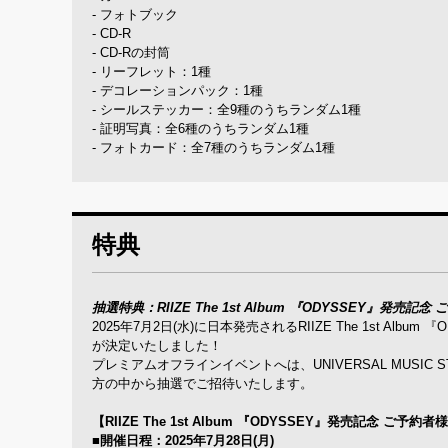
- フォトブック
- CD-R
- CD-Rの封筒
- リーフレット：1種
- デコレーションパック：1種
- シールステッカー：全9種のうちランダム1種
- 証明写真：全6種のうちランダム1種
- フォトカード：全7種のうちランダム1種
特典
抽選特典：RIIZE The 1st Album 『ODYSSEY』
2025年7月2日(水)に日本発売されるRIIZE The 1st 
が決定いたしました！
プレミアムオフラインイベントへは、UNIVERSAL MUSIC
方の中から抽選でご招待いたします。
【RIIZE The 1st Album 『ODYSSEY』発売記念
■開催日程：2025年7月28日(月)