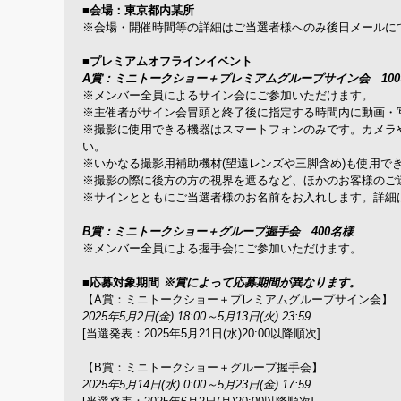
■会場：東京都内某所
※会場・開催時間等の詳細はご当選者様へのみ後日メールに
■プレミアムオフラインイベント
A賞：ミニトークショー＋プレミアムグループサイン会 10
※メンバー全員によるサイン会にご参加いただけます。
※主催者がサイン会冒頭と終了後に指定する時間内に動画・
※撮影に使用できる機器はスマートフォンのみです。カメラ
い。
※いかなる撮影用補助機材(望遠レンズや三脚含め)も使用で
※撮影の際に後方の方の視界を遮るなど、ほかのお客様のご
※サインとともにご当選者様のお名前をお入れします。詳細
B賞：ミニトークショー＋グループ握手会 400名様
※メンバー全員による握手会にご参加いただけます。
■応募対象期間
※賞によって応募期間が異なります。
【A賞：ミニトークショー＋プレミアムグループサイン会】
2025年5月2日(金) 18:00～5月13日(火) 23:59
[当選発表：2025年5月21日(水)20:00以降順次]
【B賞：ミニトークショー＋グループ握手会】
2025年5月14日(水) 0:00～5月23日(金) 17:59