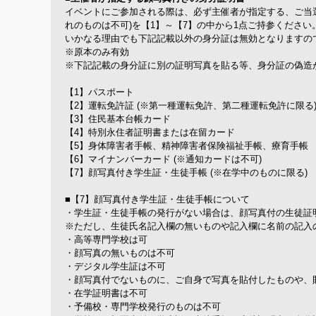
イベントにご参加される際は、必ず主催者が指定する、ご当
れのものは不可)を【1】～【7】の中から1点ご持参ください
いかなる理由でも下記記載以外の身分証は無効となりますの
※原本のみ有効
※下記記載の身分証に別の証明写真を貼る等、身分証の偽造
【1】パスポート
【2】運転免許証 (※第一種運転免許、第二種運転免許に限る
【3】住民基本台帳カード
【4】特別永住者証明書または在留カード
【5】身体障害者手帳、精神障害者保険福祉手帳、療育手帳
【6】マイナンバーカード (※通知カードは不可)
【7】顔写真付き学生証・生徒手帳 (※在学中のものに限る)
■【7】顔写真付き学生証・生徒手帳について
・学生証・生徒手帳の発行がない場合は、顔写真付の生徒証
※ただし、生徒氏名記入欄の無いものや記入欄に名前の記入
・高等専門学校は可
・顔写真の無いものは不可
・デジタル学生証は不可
・顔写真付でないものに、ご自身で写真を貼付したものや、
・在学証明書は不可
・予備校・専門学校発行のものは不可