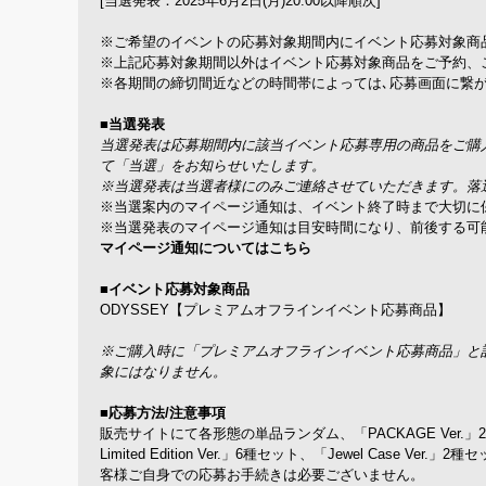
[当選発表：2025年6月2日(月)20:00以降順次]
※ご希望のイベントの応募対象期間内にイベント応募対象商
※上記応募対象期間以外はイベント応募対象商品をご予約、
※各期間の締切間近などの時間帯によっては､応募画面に繋が
■当選発表
当選発表は応募期間内に該当イベント応募専用の商品をご購入いた
て「当選」をお知らせいたします。
※当選発表は当選者様にのみご連絡させていただきます。落
※当選案内のマイページ通知は、イベント終了時まで大切に
※当選発表のマイページ通知は目安時間になり、前後する可
マイページ通知についてはこちら
■イベント応募対象商品
ODYSSEY【プレミアムオフラインイベント応募商品】
※ご購入時に「プレミアムオフラインイベント応募商品」と
象にはなりません。
■応募方法/注意事項
販売サイトにて各形態の単品ランダム、「PACKAGE Ver.」2種セ
Limited Edition Ver.」6種セット、「Jewel Ca
客様ご自身での応募お手続きは必要ございません。