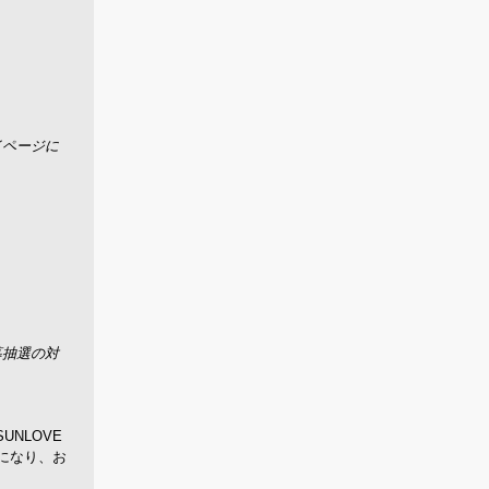
イページに
募抽選の対
UNLOVE
リーになり、お