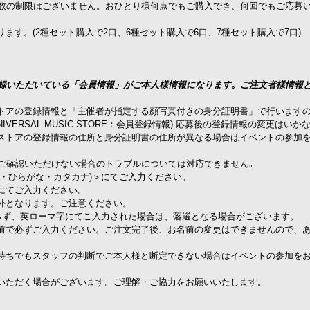
回数の制限はございません。おひとり様何点でもご購入でき、何回でもご応募
す。(2種セット購入で2口、6種セット購入で6口、7種セット購入で7口)
文時にご登録いただいている「会員情報」がご本人様情報になります。ご注文者様情報
トアの登録情報と「主催者が指定する顔写真付きの身分証明書」で行います
ERSAL MUSIC STORE：会員登録情報) 応募後の登録情報の変更はいか
ストアの登録情報の住所と身分証明書の住所が異なる場合はイベントの参加
ご確認いただけない場合のトラブルについては対応できません｡
・ひらがな・カタカナ)＞にてご入力ください。
にてご入力ください。
外となります。ご注意ください。
らず、英ローマ字にてご入力された場合は、落選となる場合がございます。
前で必ずご入力ください。ご注文完了後、お名前の変更はできませんので、
持ちでもスタッフの判断でご本人様と断定できない場合はイベントの参加を
いただく場合がございます。ご理解・ご協力をお願いいたします。