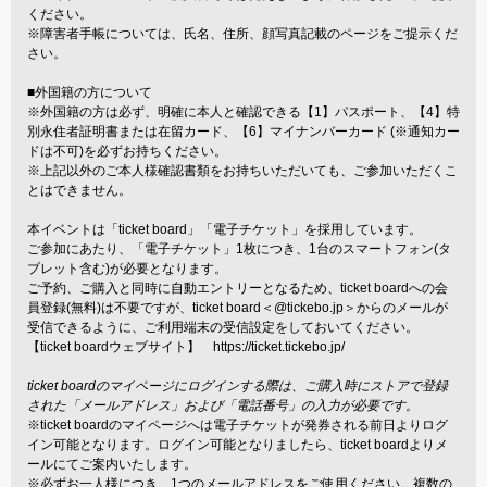
ください。
※障害者手帳については、氏名、住所、顔写真記載のページをご提示くだ
さい。
■外国籍の方について
※外国籍の方は必ず、明確に本人と確認できる【1】パスポート、【4】特
別永住者証明書または在留カード、【6】マイナンバーカード (※通知カー
ドは不可)を必ずお持ちください。
※上記以外のご本人様確認書類をお持ちいただいても、ご参加いただくこ
とはできません。
本イベントは「ticket board」「電子チケット」を採用しています。
ご参加にあたり、「電子チケット」1枚につき、1台のスマートフォン(タ
ブレット含む)が必要となります。
ご予約、ご購入と同時に自動エントリーとなるため、ticket boardへの会
員登録(無料)は不要ですが、ticket board＜@tickebo.jp＞からのメールが
受信できるように、ご利用端末の受信設定をしておいてください。
【ticket boardウェブサイト】
https://ticket.tickebo.jp/
ticket boardのマイページにログインする際は、ご購入時にストアで登録
された「メールアドレス」および「電話番号」の入力が必要です。
※ticket boardのマイページへは電子チケットが発券される前日よりログ
イン可能となります。ログイン可能となりましたら、ticket boardよりメ
ールにてご案内いたします。
※必ずお一人様につき、1つのメールアドレスをご使用ください。複数の