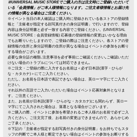
※UNIVERSAL MUSIC STOREでご購入の方は注文時にご登録いただいて
いる「会員情報」がご本人様情報になります。ご注文者様情報とお届け先
の情報が異なる場合はご注意ください。
※イベント当日の本人確認はご購入時に登録されている各ストアの登録情
報と「主催者が指定する顔写真付きの身分証明書」で行いますので、登録
内容は身分証明書と必ず一致する内容でご登録ください。(UNIVERSAL
MUSIC STORE：会員登録情報) 応募後の登録情報の変更はいかなる理由
でもお断りいたしますので、ご登録の際はご注意ください。各ストアの登
録情報の住所と身分証明書の住所が異なる場合はイベントの参加をお断り
する場合がございます。
必要な身分証の種類､注意事項を必ず事前にご確認ください｡ご確認いただ
けない場合のトラブルについては対応できません｡
※ご注文・ご登録の際に入力するお名前は＜必ず日本語(漢字・ひらが
な・カタカナ)＞にてご入力ください。
ただし、お名前を日本語で表記できない場合は、英ローマ字にてご入力く
ださい。
それ以外の言語でご入力いただいた場合はイベント応募対象外となりま
す。ご注意ください。
また、お名前が日本語(漢字・ひらがな・カタカナ)にも関わらず、英ロー
マ字にてご入力された場合は、落選となる場合がございます。
※ご購入の際、イベントに参加を希望されるご本人様のお名前で必ずご入
力ください。ご注文完了後、お名前の変更はできませんので、あらかじめ
ご了承ください。
※下記の「主催者が指定する顔写真付きの身分証明書」をお持ちでもスタ
ッフの判断でご本人様と断定できない場合はイベントの参加をお断りする