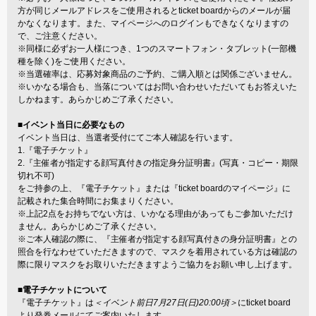
方が同じメールアドレスをご使用されるとticket boardからのメールが届
かなくなります。また、マイページへのログインもできなくなりますの
で、ご注意ください。
※同様に必ずお一人様につき、1つのスマートフォン・タブレット(一部機
種を除く)をご使用ください。
※当選確率は、応募対象商品のご予約、ご購入順とは関係ございません。
※いかなる場合も、当落についてはお問い合わせいただいてもお答えいた
しかねます。あらかじめご了承ください。
■イベント当日に必要なもの
イベント当日は、当選者受付にてご本人確認を行います。
1.『電子チケット』
2.『主催者が指定する顔写真付きの指定身分証明書』(写真・コピー・期限
切れ不可)
をご持参の上、『電子チケット』または『ticket boardのマイページ』に
記載された集合時間にお集まりください。
※上記2点をお持ちでない方は、いかなる理由があってもご参加いただけ
ません。あらかじめご了承ください。
※ご本人確認の際に、『主催者が指定する顔写真付きの身分証明書』との
照合を行なわせていただきますので、マスクを着用されている方は確認の
際に限りマスクをお取りいただきますようご協力をお願い申し上げます。
■電子チケットについて
『電子チケット』は
＜イベント前日7月27日(日)20:00頃＞
にticket board
より発券メールにてご案内いたします。