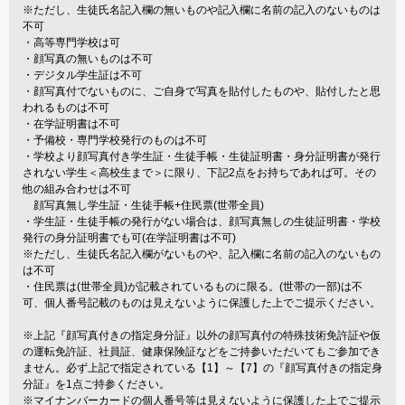
※ただし、生徒氏名記入欄の無いものや記入欄に名前の記入のないものは
不可
・高等専門学校は可
・顔写真の無いものは不可
・デジタル学生証は不可
・顔写真付でないものに、ご自身で写真を貼付したものや、貼付したと思
われるものは不可
・在学証明書は不可
・予備校・専門学校発行のものは不可
・学校より顔写真付き学生証・生徒手帳・生徒証明書・身分証明書が発行
されない学生＜高校生まで＞に限り、下記2点をお持ちであれば可。その
他の組み合わせは不可
顔写真無し学生証・生徒手帳+住民票(世帯全員)
・学生証・生徒手帳の発行がない場合は、顔写真無しの生徒証明書・学校
発行の身分証明書でも可(在学証明書は不可)
※ただし、生徒氏名記入欄がないものや、記入欄に名前の記入のないもの
は不可
・住民票は(世帯全員)が記載されているものに限る。(世帯の一部)は不
可、個人番号記載のものは見えないように保護した上でご提示ください。
※上記『顔写真付きの指定身分証』以外の顔写真付の特殊技術免許証や仮
の運転免許証、社員証、健康保険証などをご持参いただいてもご参加でき
ません。必ず上記で指定されている【1】～【7】の『顔写真付きの指定身
分証』を1点ご持参ください。
※マイナンバーカードの個人番号等は見えないように保護した上でご提示