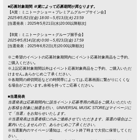
■応募対象期間
※賞によって応募期間が異なります。
【A賞：ミニトークショー＋プレミアムグループサイン会】
2025年5月2日(金) 18:00～5月13日(火) 23:59
[当選発表：2025年5月21日(水)20:00以降順次]
【B賞：ミニトークショー＋グループ握手会】
2025年5月14日(水) 0:00～5月23日(金) 17:59
[当選発表：2025年6月2日(月)20:00以降順次]
※ご希望のイベントの応募対象期間内にイベント応募対象商品をご予約、
ご購入ください｡
※上記応募対象期間以外はイベント応募対象商品をご予約、ご購入いただ
けません｡あらかじめご了承ください。
※各期間の締切間近などの時間帯によっては､応募画面に繋がりにくくな
る場合がございます｡余裕を持ってご応募ください｡
■当選発表
当選発表は応募期間内に該当イベント応募専用の商品をご購入いただいた
お客様を対象に抽選を行い、UNIVERSAL MUSIC STOREはマイページに
て「当選」をお知らせいたします。
※当選発表は当選者様にのみご連絡させていただきます。落選の場合はご
案内いたしませんので、あらかじめご了承ください。
※当選案内のマイページ通知は、イベント終了時まで大切に保管してくだ
さい。