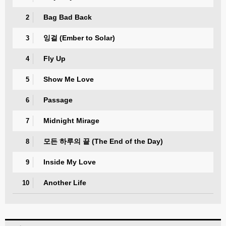
Bag Bad Back
2
잉걸 (Ember to Solar)
3
Fly Up
4
Show Me Love
5
Passage
6
Midnight Mirage
7
모든 하루의 끝 (The End of the Day)
8
Inside My Love
9
Another Life
10