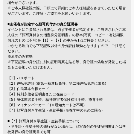
場合がございます。
※ご本人様確認の際、口頭にて詳細にご本人様確認をさせていただく場合
がございます。ご理解・ご協力をお願いいたします。
■主催者が指定する顔写真付きの身分証明書
イベントにご参加される際は、必ず主催者が指定する、ご当選されたご本
人様の『顔写真付きの指定身分証明書』の原本(写真・コピー・有効期限
切れのものは不可)を【1】～【7】の中から1点ご持参ください。
いかなる理由でも下記記載以外の身分証は無効となりますので、ご注意く
ださい。
※原本のみ有効
※下記記載の身分証に別の証明写真を貼る等、身分証の偽造が発覚した場
合もご参加いただけません。
【1】パスポート
【2】運転免許証 (※第一種運転免許、第二種運転免許に限る)
【3】住民基本台帳カード
【4】特別永住者証明書または在留カード
【5】身体障害者手帳、精神障害者保険福祉手帳、療育手帳
【6】マイナンバーカード (※通知カードは不可)
【7】顔写真付き学生証・生徒手帳 (※在学中のものに限る)
■【7】顔写真付き学生証・生徒手帳について
・学生証・生徒手帳の発行がない場合は、顔写真付の生徒証明書または学
校発行の身分証明書でも可