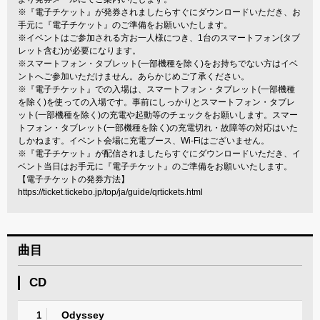
※『電子チケット』が発券されましたらすぐにダウンロードいただき、お
手元に『電子チケット』のご準備をお願いいたします。
※イベントはご参加される方お一人様につき、1台のスマートフォン(タブ
レット含む)が必要になります。
※スマートフォン・タブレット(一部機種を除く)をお持ちでない方はイベ
ントへご参加いただけません。あらかじめご了承ください。
※『電子チケット』での入場は、スマートフォン・タブレット(一部機種
を除く)を使っての入場です。事前にしっかりとスマートフォン・タブレ
ット(一部機種を除く)の充電や起動等のチェックをお願いします。スマー
トフォン・タブレット(一部機種を除く)の充電切れ・故障等の対応はいた
しかねます。イベント会場に充電ブース、Wi-Fiはございません。
※『電子チケット』が配信されましたらすぐにダウンロードいただき、イ
ベント当日はお手元に『電子チケット』のご準備をお願いいたします。
【電子チケットの発券方法】
https://ticket.tickebo.jp/top/ja/guide/qrtickets.html
曲目
CD
Odyssey
1