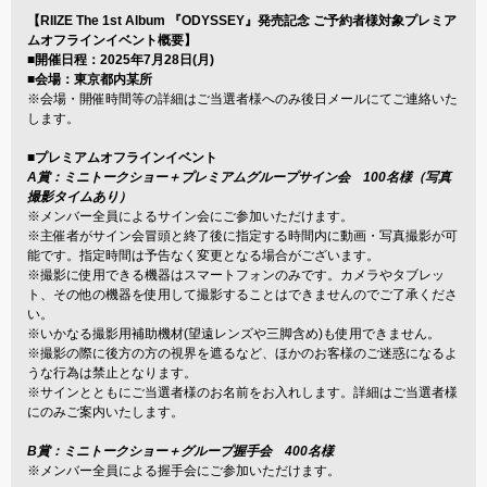
【RIIZE The 1st Album 『ODYSSEY』発売記念 ご予約者様対象プレミア
ムオフラインイベント概要】
■開催日程：2025年7月28日(月)
■会場：東京都内某所
※会場・開催時間等の詳細はご当選者様へのみ後日メールにてご連絡いた
します。
■プレミアムオフラインイベント
A賞：ミニトークショー＋プレミアムグループサイン会 100名様（写真
撮影タイムあり）
※メンバー全員によるサイン会にご参加いただけます。
※主催者がサイン会冒頭と終了後に指定する時間内に動画・写真撮影が可
能です。指定時間は予告なく変更となる場合がございます。
※撮影に使用できる機器はスマートフォンのみです。カメラやタブレッ
ト、その他の機器を使用して撮影することはできませんのでご了承くださ
い。
※いかなる撮影用補助機材(望遠レンズや三脚含め)も使用できません。
※撮影の際に後方の方の視界を遮るなど、ほかのお客様のご迷惑になるよ
うな行為は禁止となります。
※サインとともにご当選者様のお名前をお入れします。詳細はご当選者様
にのみご案内いたします。
B賞：ミニトークショー＋グループ握手会 400名様
※メンバー全員による握手会にご参加いただけます。