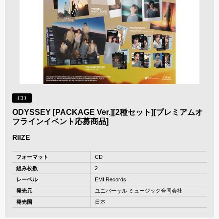
CD
ODYSSEY [PACKAGE Ver.][2種セット][プレミアムオ
フラインイベント応募商品]
RIIZE
フォーマット
CD
組み枚数
2
レーベル
EMI Records
発売元
ユニバーサル ミュージック合同会社
発売国
日本