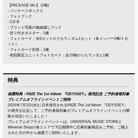
【PACKAGE Ver.】 (2種)
- パッケージボックス
- フォトブック
- CD-R
- プリント写真の無線綴じブック
- 折り付きポスター：1種
- フォトカード：全6セットのうちランダム1セット（各メンバー2種/１セ
ット）
- フォトカード封筒：1種
- 初回限定ユニットフォトカード：全15種のうちランダム1種
特典
抽選特典：RIIZE The 1st Album 『ODYSSEY』発売記念 ご予約者様対象
プレミアムオフラインイベントご招待
2025年7月2日(水)に日本発売されるRIIZE The 1st Album 『ODYSSEY』
の発売を記念して、ご予約者様対象のプレミアムオフラインイベントの開
催が決定いたしました！
プレミアムオフラインイベントへは、UNIVERSAL MUSIC STOREと
Weverse Shopの各ストアで下記期間中に応募対象商品をご予約、ご購入
された方の中から抽選でご招待いたします。