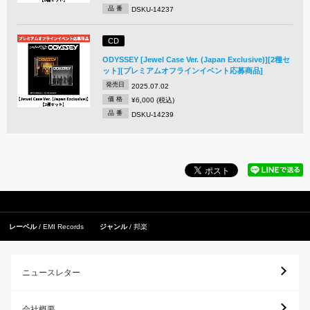
品 番
DSKU-14237
CD
ODYSSEY [Jewel Case Ver. (Japan Exclusive)][2種セ
ット][プレミアムオフラインイベント応募商品]
発売日
2025.07.02
価 格
¥6,000 (税込)
品 番
DSKU-14239
レーベル
EMI Records
ジャンル
邦楽
ニュースレター
会社概要