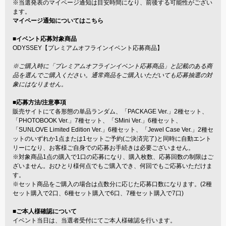
※当選発表のマイページ通知は目安時間になり、前後する可能性がござい
ます。
マイページ通知についてはこちら
■イベント応募対象商品
ODYSSEY【プレミアムオフラインイベント応募商品】
※ご購入時に「プレミアムオフラインイベント応募商品」と記載のある商
品を選んでご購入ください。通常商品をご購入いただいても応募抽選の対
象にはなりません。
■応募方法/注意事項
販売サイトにて各形態の単品ランダム、「PACKAGE Ver.」2種セット、
「PHOTOBOOK Ver.」7種セット、「SMini Ver.」6種セット、
「SUNLOVE Limited Edition Ver.」6種セット、「Jewel Case Ver.」2種セ
ットのいずれか1点または1セットご予約(ご決済完了)と同時に自動エント
リーになり、お客様ご自身での応募お手続きは必要ございません。
※対象商品1点の購入で1口の応募になり、購入枚数、応募回数の制限はご
ざいません。おひとり様何点でもご購入でき、何回でもご応募いただけま
す。
※セット商品をご購入の場合は点数分に応じた応募口数になります。(2種
セット購入で2口、6種セット購入で6口、7種セット購入で7口)
■ご本人様確認について
イベント当日は、当選者受付にてご本人様確認を行います。