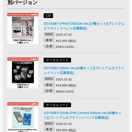
別バージョン
CD
ODYSSEY [PHOTOBOOK Ver.][7種セット][プレミアム
オフラインイベント応募商品]
発売日
2025.07.02
価 格
¥21,000 (税込)
品 番
DSKU-14233
デジタルコード
ODYSSEY [SMini Ver.][6種セット][プレミアムオフライ
ンイベント応募商品]
発売日
2025.07.02
価 格
¥19,800 (税込)
品 番
DSKU-14235
デジタルコード
ODYSSEY [SUNLOVE Limited Edition Ver.][6種セッ
ト][プレミアムオフラインイベント応募商品]
発売日
2025.07.02
価 格
¥34,800 (税込)