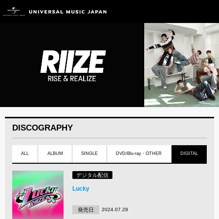
DISCOGRAPHY
ALL
ALBUM
SINGLE
DVD/Blu-ray・OTHER
DIGITAL
デジタル配信
Lucky
発売日
2024.07.29