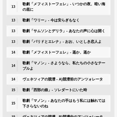
歌劇「メフィストーフェレ」- いつかの夜、暗い海
13
の底に
歌劇「ワリー」- 今は安らぎもなく
13
歌劇「サムソンとデリラ」- あなたの声に心は開く
13
歌劇「パリドとエレナ」- おお、いとしき恋人よ
13
歌劇「メフィストーフェレ」- 遥か、遥か
14
歌劇「マノン」- さようなら、私たちの小さなテー
14
ブルよ
ヴェネツィアの競漕 - A)競漕前のアンツォレータ
14
歌劇「西部の娘」- ソレダートにいた時
15
歌劇「マノン」- あなたの手はもう私には触れては
15
下さらないのね
ヴェネツィアの競漕 - B)競漕中のアンツォレータ
15