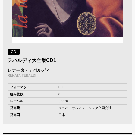
CD
テバルディ大全集CD1
レナータ・テバルディ
RENATA TEBALDI
フォーマット
CD
組み枚数
8
レーベル
デッカ
発売元
ユニバーサルミュージック合同会社
発売国
日本