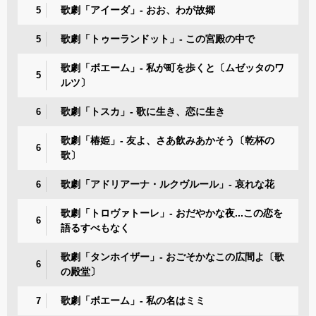
歌劇「アイーダ」- おお、わが故郷
5
歌劇「トゥーランドット」- この宮殿の中で
5
歌劇「ボエーム」- 私が町を歩くと〔ムゼッタのワ
5
ルツ〕
歌劇「トスカ」- 歌に生き、恋に生き
6
歌劇「椿姫」- 友よ、さあ飲みあかそう〔乾杯の
6
歌〕
歌劇「アドリアーナ・ルクヴルール」- 哀れな花
6
歌劇「トロヴァトーレ」- おだやかな夜...この恋を
6
語るすべもなく
歌劇「タンホイザー」- おごそかなこの広間よ〔歌
6
の殿堂〕
歌劇「ボエーム」- 私の名はミミ
7