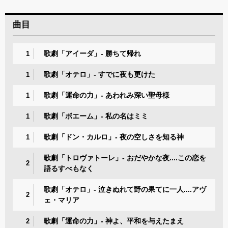
曲目
歌劇「アイーダ」- 勝ちて帰れ
1
歌劇「オテロ」- すでに夜も更けた
1
歌劇「運命の力」- あわれみ深い聖母様
1
歌劇「ボエーム」- 私の名はミミ
1
歌劇「ドン・カルロ」- 夜の空しさを知る神
1
歌劇「トロヴァトーレ」- おだやかな夜....この恋を
2
語るすべもなく
歌劇「オテロ」- 泣きぬれて野の果てに一人....アヴ
2
ェ・マリア
歌劇「運命の力」- 神よ、平和を与えたまえ
2