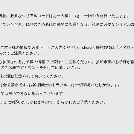
視聴に必要なシリアルコードはお一人様につき、一回のみ発行いたします。
せていただき、残りのご応募は自動的に落選となり、視聴に必要なシリアル
るご本人様の情報で必ず正しくご入力ください。chord会員登録後は「お名前
んのでご注意ください。
ら参加されるお子様の情報でご登録・ご応募ください。参加希望のお子様が
様のご名義でアカウントを分けて応募ください｡
利用端末の受信設定をしておいてください。
ドは全て禁止です｡お客様同士のトラブルには一切関与いたしかねます｡
後では対応できない場合がございます｡
せには対応いたしかねますので、あらかじめご了承ください。