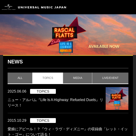
NEWS
ALL
TOPICS
MEDIA
LIVE/EVENT
2025.06.06
TOPICS
ニュー・アルバム『Life Is A Highway: Refueled Duets』リ
リース！
2015.10.29
TOPICS
愛娘にアピール！？『ウィ・ラヴ・ディズニー』の収録曲「レット・イッ
ト・ゴー」について語る！