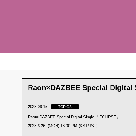
Raon×DAZBEE Special Digi
2023.06.15
TOPICS
Raon×DAZBEE Special Digital Single 「ECLIPSE」
2023.6.26. (MON) 18:00 PM (KST/JST)