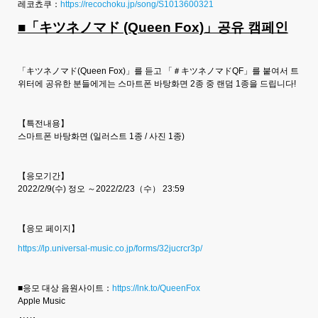
레코쵸쿠：
https://recochoku.jp/song/S1013600321
■「キツネノマド (Queen Fox)」공유 캠페인
「キツネノマド(Queen Fox)」를 듣고 「＃キツネノマドQF」를 붙여서 트
위터에 공유한 분들에게는 스마트폰 바탕화면 2종 중 랜덤 1종을 드립니다!
【특전내용】
스마트폰 바탕화면 (일러스트 1종 / 사진 1종)
【응모기간】
2022/2/9(수) 정오 ～2022/2/23（수） 23:59
【응모 페이지】
https://lp.universal-music.co.jp/forms/32jucrcr3p/
■응모 대상 음원사이트：
https://lnk.to/QueenFox
Apple Music