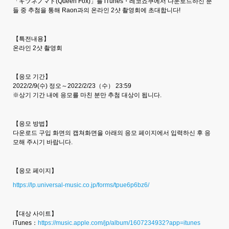
「キツネノマド(Queen Fox)」를 iTunes・레코쵸쿠에서 다운로드하신 분
들 중 추첨을 통해 Raon과의 온라인 2샷 촬영회에 초대합니다!
【특전내용】
온라인 2샷 촬영회
【응모 기간】
2022/2/9(수) 정오～2022/2/23（수） 23:59
※상기 기간 내에 응모를 마친 분만 추첨 대상이 됩니다.
【응모 방법】
다운로드 구입 화면의 캡쳐화면을 아래의 응모 페이지에서 입력하신 후 응
모해 주시기 바랍니다.
【응모 페이지】
https://lp.universal-music.co.jp/forms/tpue6p6bz6/
【대상 사이트】
iTunes：
https://music.apple.com/jp/album/1607234932?app=itunes