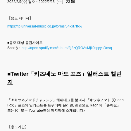
2022/2/9(수) 정오～2022/2/23（수） 23:59
【응모 페이지】
https://lp.universal-music.co.jp/forms/54kxt7tfkk/
■응모 대상 음원사이트
Spotify：
http://open.spotify.com/album/2j2zQROAsMjk0qqrysDosq
■Twitter「키츠네노 마도 포즈」일러스트 챌린
지
「＃キツネノマドチャレンジ」해쉬태그를 붙여서 「キツネノマド (Queen
Fox)」포즈의 일러스트를 트위터에 올리면, 랜덤으로 Raon이 「좋아요」
또는 RT 또는 YouTube영상 마지막에 소개합니다♪
【응모기간】