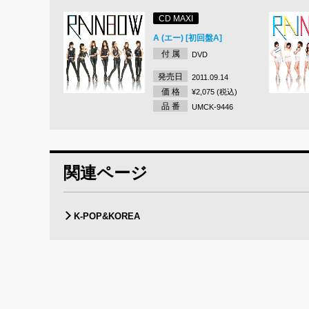
CD MAXI
A (エー) [初回盤A]
付 属
DVD
発売日
2011.09.14
価 格
¥2,075 (税込)
品 番
UMCK-9446
関連ページ
K-POP&KOREA