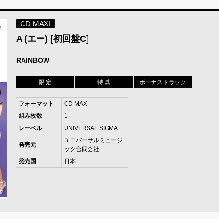
CD MAXI
A (エー) [初回盤C]
RAINBOW
限 定
特 典
ボーナストラック
フォーマット
CD MAXI
組み枚数
1
レーベル
UNIVERSAL SIGMA
ユニバーサルミュージ
発売元
ック合同会社
発売国
日本