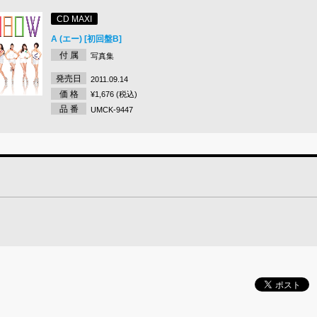
CD MAXI
A (エー) [初回盤B]
付 属
写真集
発売日
2011.09.14
価 格
¥1,676 (税込)
品 番
UMCK-9447