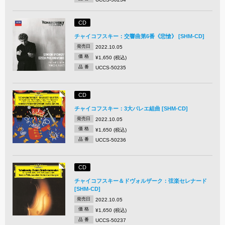
CD
チャイコフスキー：交響曲第6番《悲愴》 [SHM-CD]
発売日
2022.10.05
価 格
¥1,650 (税込)
品 番
UCCS-50235
CD
チャイコフスキー：3大バレエ組曲 [SHM-CD]
発売日
2022.10.05
価 格
¥1,650 (税込)
品 番
UCCS-50236
CD
チャイコフスキー＆ドヴォルザーク：弦楽セレナード
[SHM-CD]
発売日
2022.10.05
価 格
¥1,650 (税込)
品 番
UCCS-50237