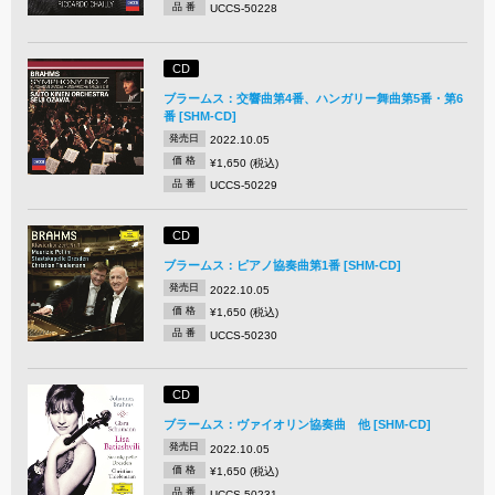
品 番
UCCS-50228
CD
ブラームス：交響曲第4番、ハンガリー舞曲第5番・第6
番 [SHM-CD]
発売日
2022.10.05
価 格
¥1,650 (税込)
品 番
UCCS-50229
CD
ブラームス：ピアノ協奏曲第1番 [SHM-CD]
発売日
2022.10.05
価 格
¥1,650 (税込)
品 番
UCCS-50230
CD
ブラームス：ヴァイオリン協奏曲 他 [SHM-CD]
発売日
2022.10.05
価 格
¥1,650 (税込)
品 番
UCCS-50231