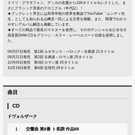
ドイツ・グラモフォン、デッカの名盤から100タイトルセレクトした、ま
さにクラシック音楽のクロニクル（年代記）！
★ブックレット序文には高等学校の世界史教諭でYouTuber「ムンディ先
生」としても知られる山﨑圭一氏による文章を掲載。また、簡潔でわかり
やすいアルバム解説も掲載しています。
★すべての商品で最良のマスターを使用し、そのポテンシャルをひき出す
高音質SHM-CD＆グリーン・カラー・レーベルコート仕様を採用しまし
た。
09月07日発売 第1回 ルネサンス・バロック～古典派 21タイトル
09月21日発売 第2回 古典派～ロマン派 25タイトル
10月05日発売 第3回 ロマン派 25タイトル
10月19日発売 第4回 近現代 29タイトル
曲目
CD
ドヴォルザーク
交響曲 第8番 ト長調 作品88
1