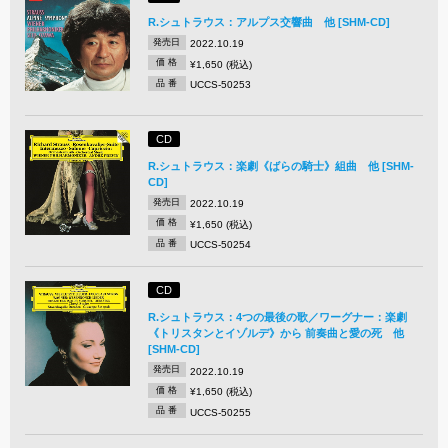
R.シュトラウス：アルプス交響曲 他 [SHM-CD]
発売日
2022.10.19
価 格
¥1,650 (税込)
品 番
UCCS-50253
CD
R.シュトラウス：楽劇《ばらの騎士》組曲 他 [SHM-
CD]
発売日
2022.10.19
価 格
¥1,650 (税込)
品 番
UCCS-50254
CD
R.シュトラウス：4つの最後の歌／ワーグナー：楽劇
《トリスタンとイゾルデ》から 前奏曲と愛の死 他
[SHM-CD]
発売日
2022.10.19
価 格
¥1,650 (税込)
品 番
UCCS-50255