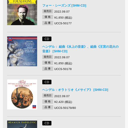
フォー・シーズンズ [SHM-CD]
発売日
2022.09.07
価 格
¥1,650 (税込)
品 番
UCCS-50177
CD
ヘンデル： 組曲《水上の音楽》、組曲《王宮の花火の
音楽》 [SHM-CD]
発売日
2022.09.07
価 格
¥1,650 (税込)
品 番
UCCS-50178
CD
ヘンデル：オラトリオ《メサイア》 [SHM-CD]
発売日
2022.09.07
価 格
¥2,420 (税込)
品 番
UCCS-50179/80
CD