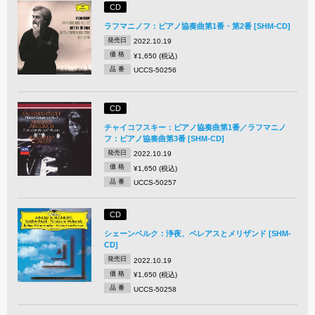
CD
ラフマニノフ：ピアノ協奏曲第1番・第2番 [SHM-CD]
発売日
2022.10.19
価 格
¥1,650 (税込)
品 番
UCCS-50256
CD
チャイコフスキー：ピアノ協奏曲第1番／ラフマニノ
フ：ピアノ協奏曲第3番 [SHM-CD]
発売日
2022.10.19
価 格
¥1,650 (税込)
品 番
UCCS-50257
CD
シェーンベルク：浄夜、ペレアスとメリザンド [SHM-
CD]
発売日
2022.10.19
価 格
¥1,650 (税込)
品 番
UCCS-50258