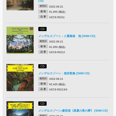
CD]
発売日
2022.09.21
価 格
¥1,650 (税込)
品 番
UCCS-50211
CD
メンデルスゾーン：八重奏曲 他 [SHM-CD]
発売日
2022.09.21
価 格
¥1,650 (税込)
品 番
UCCS-50212
CD
メンデルスゾーン：無言歌集 [SHM-CD]
発売日
2022.09.21
価 格
¥2,420 (税込)
品 番
UCCS-50213/4
CD
メンデルスゾーン:劇音楽《真夏の夜の夢》 [SHM-CD]
発売日