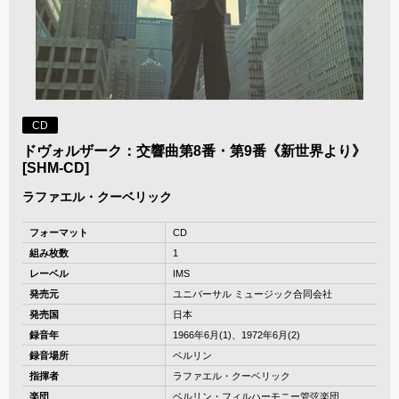
CD
ドヴォルザーク：交響曲第8番・第9番《新世界より》
[SHM-CD]
ラファエル・クーベリック
フォーマット
CD
組み枚数
1
レーベル
IMS
発売元
ユニバーサル ミュージック合同会社
発売国
日本
録音年
1966年6月(1)、1972年6月(2)
録音場所
ベルリン
指揮者
ラファエル・クーベリック
楽団
ベルリン・フィルハーモニー管弦楽団