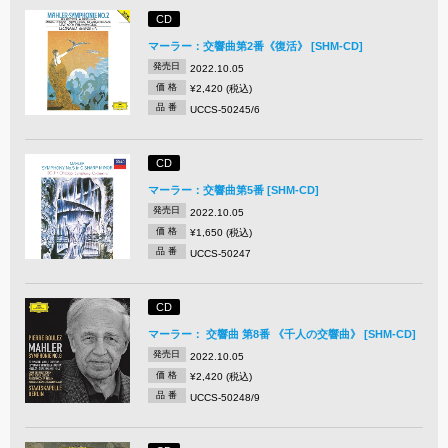
CD
マーラー：交響曲第2番《復活》 [SHM-CD]
発売日
2022.10.05
価 格
¥2,420 (税込)
品 番
UCCS-50245/6
CD
マーラー：交響曲第5番 [SHM-CD]
発売日
2022.10.05
価 格
¥1,650 (税込)
品 番
UCCS-50247
CD
マーラー： 交響曲 第8番 《千人の交響曲》 [SHM-CD]
発売日
2022.10.05
価 格
¥2,420 (税込)
品 番
UCCS-50248/9