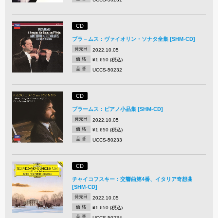
CD
ブラ－ムス：ヴァイオリン・ソナタ全集 [SHM-CD]
発売日
2022.10.05
価 格
¥1,650 (税込)
品 番
UCCS-50232
CD
ブラームス：ピアノ小品集 [SHM-CD]
発売日
2022.10.05
価 格
¥1,650 (税込)
品 番
UCCS-50233
CD
チャイコフスキー：交響曲第4番、イタリア奇想曲
[SHM-CD]
発売日
2022.10.05
価 格
¥1,650 (税込)
品 番
UCCS-50234