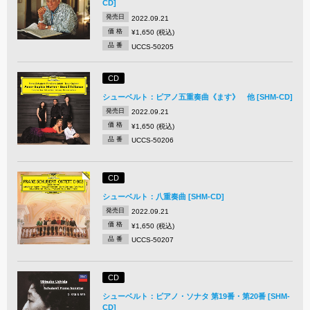
CD]
発売日
2022.09.21
価 格
¥1,650 (税込)
品 番
UCCS-50205
CD
シューベルト：ピアノ五重奏曲《ます》 他 [SHM-CD]
発売日
2022.09.21
価 格
¥1,650 (税込)
品 番
UCCS-50206
CD
シューベルト：八重奏曲 [SHM-CD]
発売日
2022.09.21
価 格
¥1,650 (税込)
品 番
UCCS-50207
CD
シューベルト：ピアノ・ソナタ 第19番・第20番 [SHM-
CD]