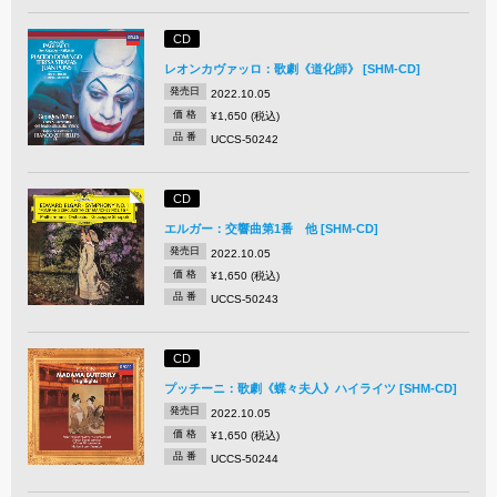
CD
レオンカヴァッロ：歌劇《道化師》 [SHM-CD]
発売日
2022.10.05
価 格
¥1,650 (税込)
品 番
UCCS-50242
CD
エルガー：交響曲第1番 他 [SHM-CD]
発売日
2022.10.05
価 格
¥1,650 (税込)
品 番
UCCS-50243
CD
プッチーニ：歌劇《蝶々夫人》ハイライツ [SHM-CD]
発売日
2022.10.05
価 格
¥1,650 (税込)
品 番
UCCS-50244