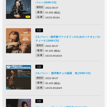
バッハ [SHM-CD]
発売日
2022.09.07
価 格
¥1,650 (税込)
品 番
UCCS-50181
CD
J.S.バッハ：無伴奏ヴァイオリンのためのソナタとパル
ティータ [SHM-CD]
発売日
2022.09.07
価 格
¥2,420 (税込)
品 番
UCCS-50182/3
CD
J.S.バッハ： 無伴奏チェロ組曲 他 [SHM-CD]
発売日
2022.09.07
価 格
¥2,420 (税込)
品 番
UCCS-50184/5
CD