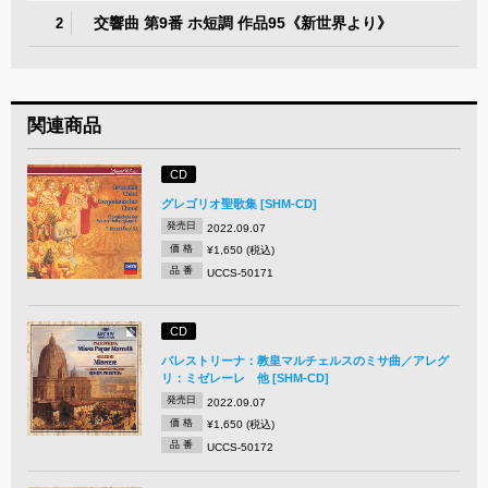
交響曲 第9番 ホ短調 作品95《新世界より》
2
関連商品
CD
グレゴリオ聖歌集 [SHM-CD]
発売日
2022.09.07
価 格
¥1,650 (税込)
品 番
UCCS-50171
CD
パレストリーナ：教皇マルチェルスのミサ曲／アレグ
リ：ミゼレーレ 他 [SHM-CD]
発売日
2022.09.07
価 格
¥1,650 (税込)
品 番
UCCS-50172