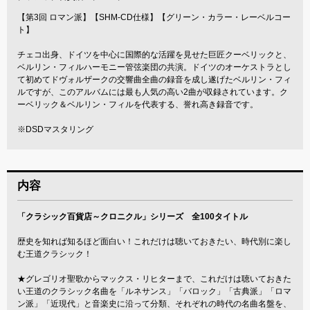
【第3回 ロマン派】【SHM-CD仕様】【グリーン・カラー・レーベルコー
ト】
チェコ出身、ドイツを中心に国際的な活躍を見せた巨匠クーベリックと、
ベルリン・フィルハーモニー管弦楽団の共演。ドイツのオーケストラとし
て初めてドヴォルザークの交響曲全曲の録音を成し遂げたベルリン・フィ
ルですが、このアルバムには最も人気の高い2曲が収録されています。ク
ーベリック＆ベルリン・フィルを代表する、誉れ高き録音です。
※DSDマスタリング
内容
「クラシック百貨店～クロニクル」シリーズ 全100タイトル
歴史を知れば知るほど面白い！これだけは聴いておきたい、時代別に楽し
む王道クラシック！
★グレゴリオ聖歌からマックス・リヒターまで、これだけは聴いておきた
い王道のクラシック名曲を「ルネサンス」「バロック」「古典派」「ロマ
ン派」「近現代」と音楽史に沿って分類、それぞれの時代の名曲名盤を、