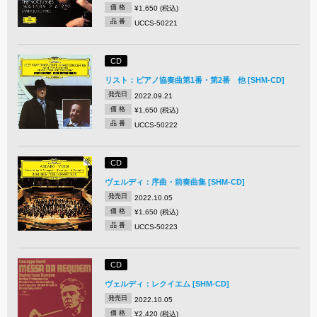
価 格
¥1,650 (税込)
品 番
UCCS-50221
CD
リスト：ピアノ協奏曲第1番・第2番 他 [SHM-CD]
発売日
2022.09.21
価 格
¥1,650 (税込)
品 番
UCCS-50222
CD
ヴェルディ：序曲・前奏曲集 [SHM-CD]
発売日
2022.10.05
価 格
¥1,650 (税込)
品 番
UCCS-50223
CD
ヴェルディ：レクイエム [SHM-CD]
発売日
2022.10.05
価 格
¥2,420 (税込)