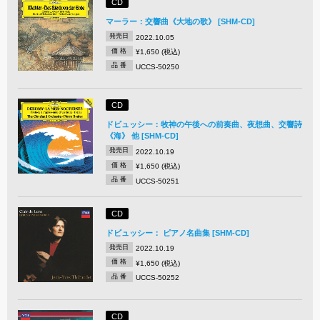
CD
マーラー：交響曲《大地の歌》 [SHM-CD]
発売日
2022.10.05
価 格
¥1,650 (税込)
品 番
UCCS-50250
CD
ドビュッシー：牧神の午後への前奏曲、夜想曲、交響詩
《海》 他 [SHM-CD]
発売日
2022.10.19
価 格
¥1,650 (税込)
品 番
UCCS-50251
CD
ドビュッシー： ピアノ名曲集 [SHM-CD]
発売日
2022.10.19
価 格
¥1,650 (税込)
品 番
UCCS-50252
CD