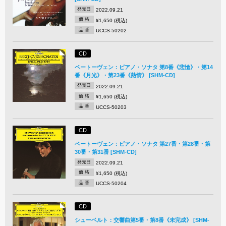
発売日
2022.09.21
価 格
¥1,650 (税込)
品 番
UCCS-50202
CD
ベートーヴェン：ピアノ・ソナタ 第8番《悲愴》・第14
番《月光》・第23番《熱情》 [SHM-CD]
発売日
2022.09.21
価 格
¥1,650 (税込)
品 番
UCCS-50203
CD
ベートーヴェン：ピアノ・ソナタ 第27番・第28番・第
30番・第31番 [SHM-CD]
発売日
2022.09.21
価 格
¥1,650 (税込)
品 番
UCCS-50204
CD
シューベルト：交響曲第5番・第8番《未完成》 [SHM-