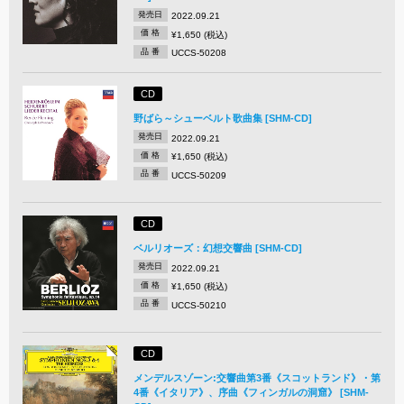
発売日
2022.09.21
価 格
¥1,650 (税込)
品 番
UCCS-50208
CD
野ばら～シューベルト歌曲集 [SHM-CD]
発売日
2022.09.21
価 格
¥1,650 (税込)
品 番
UCCS-50209
CD
ベルリオーズ：幻想交響曲 [SHM-CD]
発売日
2022.09.21
価 格
¥1,650 (税込)
品 番
UCCS-50210
CD
メンデルスゾーン:交響曲第3番《スコットランド》・第
4番《イタリア》、序曲《フィンガルの洞窟》 [SHM-