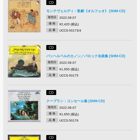
CD
モンテヴェルディ：歌劇《オルフェオ》 [SHM-CD]
発売日
2022.09.07
価 格
¥2,420 (税込)
品 番
UCCS-50173/4
CD
パッヘルベルのカノン／バロック名曲集 [SHM-CD]
発売日
2022.09.07
価 格
¥1,650 (税込)
品 番
UCCS-50175
CD
クープラン：コンセール集 [SHM-CD]
発売日
2022.09.07
価 格
¥1,650 (税込)
品 番
UCCS-50176
CD