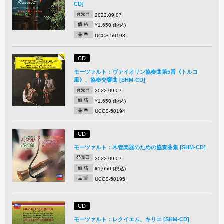
CD]
発売日
2022.09.07
価 格
¥1,650 (税込)
品 番
UCCS-50193
CD
モーツァルト：ヴァイオリン協奏曲第5番《トルコ
風》、協奏交響曲 [SHM-CD]
発売日
2022.09.07
価 格
¥1,650 (税込)
品 番
UCCS-50194
CD
モーツァルト：木管楽器のための協奏曲集 [SHM-CD]
発売日
2022.09.07
価 格
¥1,650 (税込)
品 番
UCCS-50195
CD
モーツァルト：レクイエム、キリエ [SHM-CD]