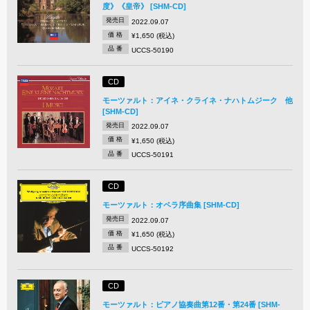
度》《皇帝》 [SHM-CD]
発売日
2022.09.07
価 格
¥1,650 (税込)
品 番
UCCS-50190
CD
モーツァルト：アイネ・クライネ・ナハトムジーク 他
[SHM-CD]
発売日
2022.09.07
価 格
¥1,650 (税込)
品 番
UCCS-50191
CD
モーツァルト：オペラ序曲集 [SHM-CD]
発売日
2022.09.07
価 格
¥1,650 (税込)
品 番
UCCS-50192
CD
モーツァルト：ピアノ協奏曲第12番・第24番 [SHM-