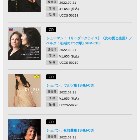
発売日
2022.09.21
価 格
¥1,650 (税込)
品 番
UCCS-50218
CD
シューマン：《リーダークライス》《女の愛と生涯》／
ベルク：初期の7つの歌 [SHM-CD]
発売日
2022.09.21
価 格
¥1,650 (税込)
品 番
UCCS-50219
CD
ショパン：ワルツ集 [SHM-CD]
発売日
2022.09.21
価 格
¥1,650 (税込)
品 番
UCCS-50220
CD
ショパン：夜想曲集 [SHM-CD]
発売日
2022.09.21