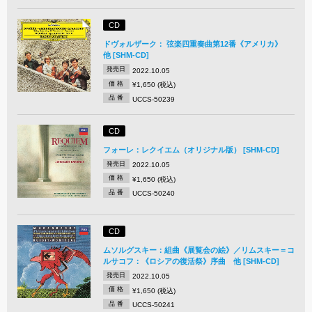
CD
ドヴォルザーク： 弦楽四重奏曲第12番《アメリカ》
他 [SHM-CD]
発売日
2022.10.05
価 格
¥1,650 (税込)
品 番
UCCS-50239
CD
フォーレ：レクイエム（オリジナル版） [SHM-CD]
発売日
2022.10.05
価 格
¥1,650 (税込)
品 番
UCCS-50240
CD
ムソルグスキー：組曲《展覧会の絵》／リムスキー＝コ
ルサコフ：《ロシアの復活祭》序曲 他 [SHM-CD]
発売日
2022.10.05
価 格
¥1,650 (税込)
品 番
UCCS-50241