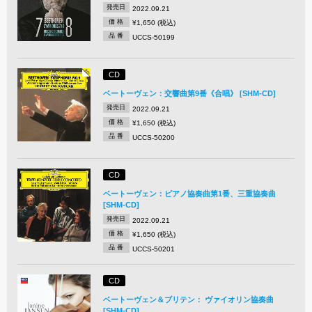
発売日
2022.09.21
価 格
¥1,650 (税込)
品 番
UCCS-50199
CD
ベートーヴェン：交響曲第9番《合唱》 [SHM-CD]
発売日
2022.09.21
価 格
¥1,650 (税込)
品 番
UCCS-50200
CD
ベートーヴェン：ピアノ協奏曲第1番、三重協奏曲
[SHM-CD]
発売日
2022.09.21
価 格
¥1,650 (税込)
品 番
UCCS-50201
CD
ベートーヴェン＆ブリテン： ヴァイオリン協奏曲
[SHM-CD]