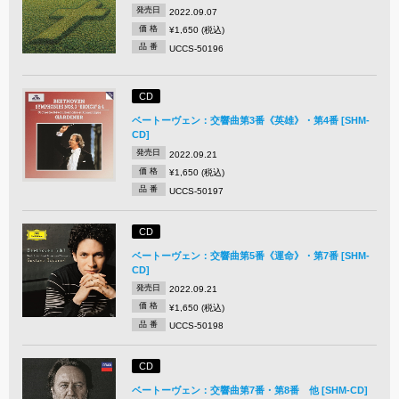
発売日
2022.09.07
価 格
¥1,650 (税込)
品 番
UCCS-50196
CD
ベートーヴェン：交響曲第3番《英雄》・第4番 [SHM-
CD]
発売日
2022.09.21
価 格
¥1,650 (税込)
品 番
UCCS-50197
CD
ベートーヴェン：交響曲第5番《運命》・第7番 [SHM-
CD]
発売日
2022.09.21
価 格
¥1,650 (税込)
品 番
UCCS-50198
CD
ベートーヴェン：交響曲第7番・第8番 他 [SHM-CD]