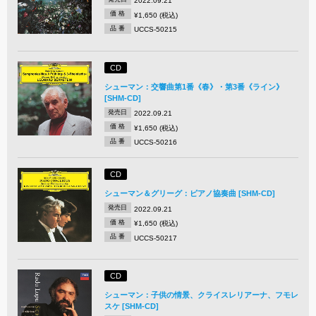
2022.09.21
価 格
¥1,650 (税込)
品 番
UCCS-50215
CD
シューマン：交響曲第1番《春》・第3番《ライン》
[SHM-CD]
発売日
2022.09.21
価 格
¥1,650 (税込)
品 番
UCCS-50216
CD
シューマン＆グリーグ：ピアノ協奏曲 [SHM-CD]
発売日
2022.09.21
価 格
¥1,650 (税込)
品 番
UCCS-50217
CD
シューマン：子供の情景、クライスレリアーナ、フモレ
スケ [SHM-CD]