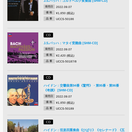
J.S.バッハ：ゴルトベルク変奏曲 [SHM-CD]
発売日
2022.09.07
価 格
¥1,650 (税込)
品 番
UCCS-50186
CD
J.S.バッハ：マタイ受難曲 [SHM-CD]
発売日
2022.09.07
価 格
¥2,420 (税込)
品 番
UCCS-50187/8
CD
ハイドン：交響曲第94番《驚愕》・第95番・第96番
《奇蹟》 [SHM-CD]
発売日
2022.09.07
価 格
¥1,650 (税込)
品 番
UCCS-50189
CD
ハイドン：弦楽四重奏曲《ひばり》《セレナード》《五