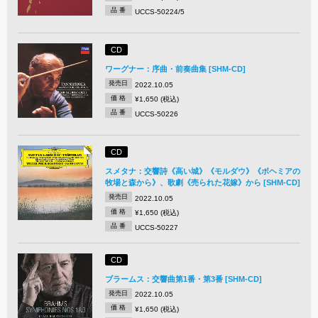
品 番
UCCS-50224/5
CD
ワーグナー：序曲・前奏曲集 [SHM-CD]
発売日
2022.10.05
価 格
¥1,650 (税込)
品 番
UCCS-50226
CD
スメタナ：交響詩《高い城》《モルダウ》《ボヘミアの
牧場と森から》、歌劇《売られた花嫁》から [SHM-CD]
発売日
2022.10.05
価 格
¥1,650 (税込)
品 番
UCCS-50227
CD
ブラームス：交響曲第1番・第3番 [SHM-CD]
発売日
2022.10.05
価 格
¥1,650 (税込)