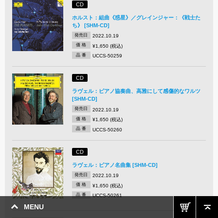
CD
ホルスト：組曲《惑星》／グレインジャー：《戦士た
ち》 [SHM-CD]
発売日
2022.10.19
価 格
¥1,650 (税込)
品 番
UCCS-50259
CD
ラヴェル：ピアノ協奏曲、高雅にして感傷的なワルツ
[SHM-CD]
発売日
2022.10.19
価 格
¥1,650 (税込)
品 番
UCCS-50260
CD
ラヴェル：ピアノ名曲集 [SHM-CD]
発売日
2022.10.19
価 格
¥1,650 (税込)
品 番
UCCS-50261
MENU