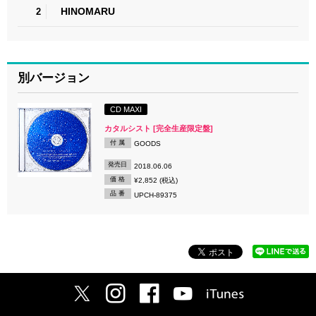
HINOMARU
2
別バージョン
CD MAXI
カタルシスト [完全生産限定盤]
付 属
GOODS
発売日
2018.06.06
価 格
¥2,852 (税込)
品 番
UPCH-89375