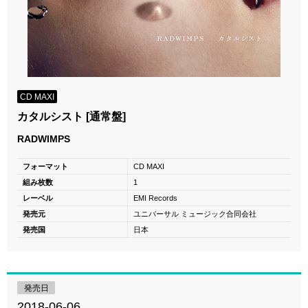
CD MAXI
カタルシスト [通常盤]
RADWIMPS
フォーマット
CD MAXI
組み枚数
1
レーベル
EMI Records
発売元
ユニバーサル ミュージック合同会社
発売国
日本
発売日
2018-06-06