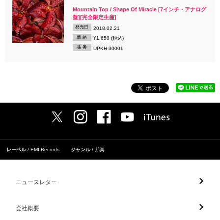
Mountain Top / Shape Of Miracle [7インチ・アナログ
盤][完全限定生産]
発売日
2018.02.21
価 格
¥1,650 (税込)
品 番
UPKH-30001
レーベル
EMI Records
ジャンル
邦楽
ニュースレター
会社概要