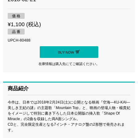
価 格
¥1,100 (税込)
品 番
UPCH-80488
BUY NOW
在庫情報は購入先にてご確認ください。
商品紹介
今作は、日本では2018年2月24日(土)に公開となる映画『空海―KU-KAI―
美しき王妃の謎』の主題歌「Mountain Top」と、映画の登場人物・楊貴妃
をイメージして特別に書き下ろした日本公開版の挿入歌「Shape Of
Miracle」の2曲を収録した両A面シングル。
CDと、完全限定生産となる7インチ・アナログ盤の2形態で発売されま
す。