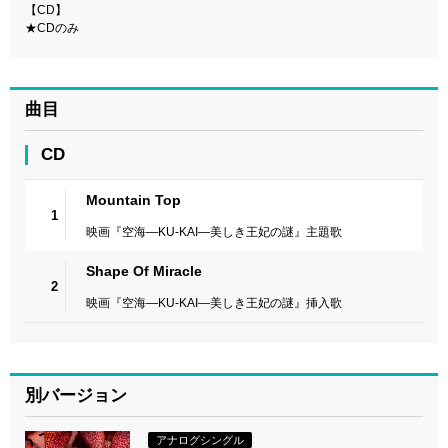
【CD】
★CDのみ
曲目
CD
Mountain Top
1
映画『空海―KU-KAI―美しき王妃の謎』主題歌
Shape Of Miracle
2
映画『空海―KU-KAI―美しき王妃の謎』挿入歌
別バージョン
アナログシングル