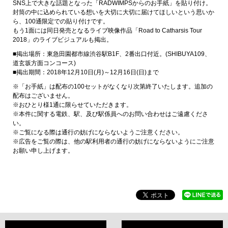
SNS上で大きな話題となった「RADWIMPSからのお手紙」を貼り付け。
封筒の中に込められている想いを大切に大切に届けてほしいという思いか
ら、100通限定での貼り付けです。
もう1面には同日発売となるライブ映像作品「Road to Catharsis Tour
2018」のライブビジュアルも掲出。
■掲出場所：東急田園都市線渋谷駅B1F、2番出口付近。(SHIBUYA109、
道玄坂方面コンコース)
■掲出期間：2018年12月10日(月)～12月16日(日)まで
※「お手紙」は配布の100セットがなくなり次第終了いたします。追加の
配布はございません。
※おひとり様1通に限らせていただきます。
※本件に関する電鉄、駅、及び駅係員へのお問い合わせはご遠慮くださ
い。
※ご覧になる際は通行の妨げにならないようご注意ください。
※広告をご覧の際は、他の駅利用者の通行の妨げにならないようにご注意
お願い申し上げます。