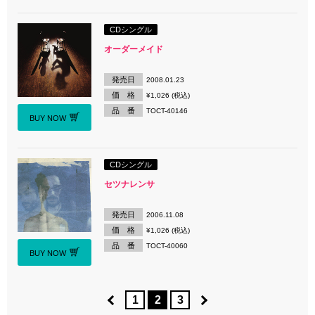
CDシングル
オーダーメイド
発売日
2008.01.23
価 格
¥1,026 (税込)
品 番
TOCT-40146
BUY NOW
CDシングル
セツナレンサ
発売日
2006.11.08
価 格
¥1,026 (税込)
品 番
TOCT-40060
BUY NOW
1
2
3