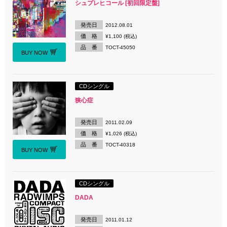
シュプレヒコール [初回限定盤]
発売日
2012.08.01
価 格
¥1,100 (税込)
品 番
TOCT-45050
BUY NOW
CDシングル
狭心症
発売日
2011.02.09
価 格
¥1,026 (税込)
品 番
TOCT-40318
BUY NOW
CDシングル
DADA
発売日
2011.01.12