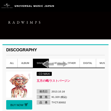
DISCOGRAPHY
ALL
ALBUM
SINGLE
DVD/Blu-ray・OTHER
DIGITAL
MUSIC C
CD MAXI
五月の蝿/ラストバージン
発売日
2013.10.16
価 格
¥1,320 (税込)
品 番
TYCT-30002
BUY NOW