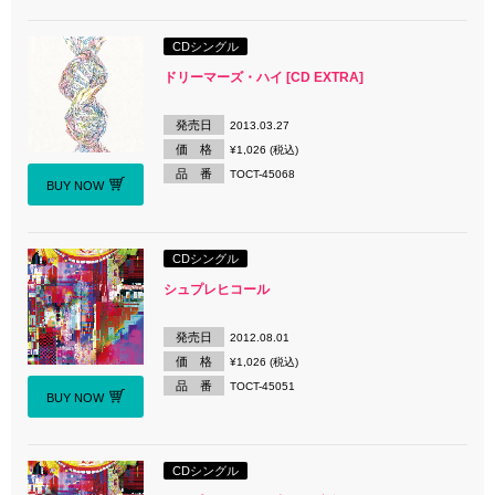
CDシングル
ドリーマーズ・ハイ [CD EXTRA]
発売日
2013.03.27
価 格
¥1,026 (税込)
品 番
TOCT-45068
BUY NOW
CDシングル
シュプレヒコール
発売日
2012.08.01
価 格
¥1,026 (税込)
品 番
TOCT-45051
BUY NOW
CDシングル