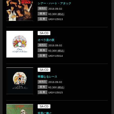
シアー・ハート・アタック
発売日
2016.09.02
価 格
¥3,300 (税込)
品 番
UIGY-15013
SA-CD
オペラ座の夜
発売日
2016.09.02
価 格
¥3,300 (税込)
品 番
UIGY-15014
SA-CD
華麗なるレース
発売日
2016.09.02
価 格
¥3,300 (税込)
品 番
UIGY-15015
SA-CD
世界に捧ぐ