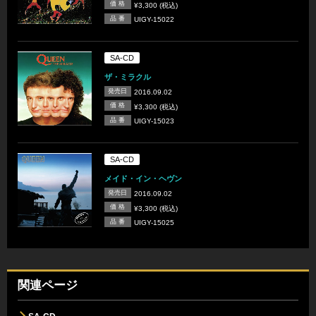
価 格
¥3,300 (税込)
品 番
UIGY-15022
SA-CD
ザ・ミラクル
発売日
2016.09.02
価 格
¥3,300 (税込)
品 番
UIGY-15023
SA-CD
メイド・イン・ヘヴン
発売日
2016.09.02
価 格
¥3,300 (税込)
品 番
UIGY-15025
関連ページ