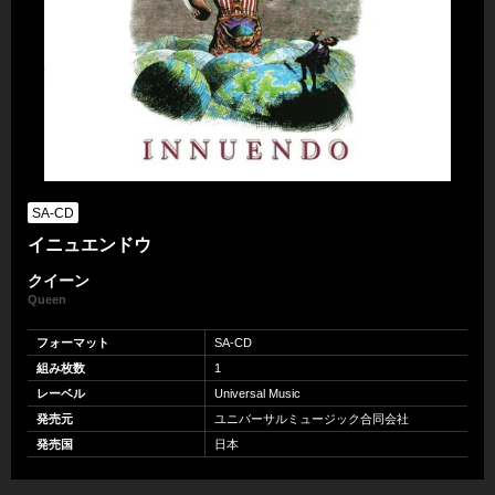
SA-CD
イニュエンドウ
クイーン
Queen
フォーマット
SA-CD
組み枚数
1
レーベル
Universal Music
発売元
ユニバーサルミュージック合同会社
発売国
日本