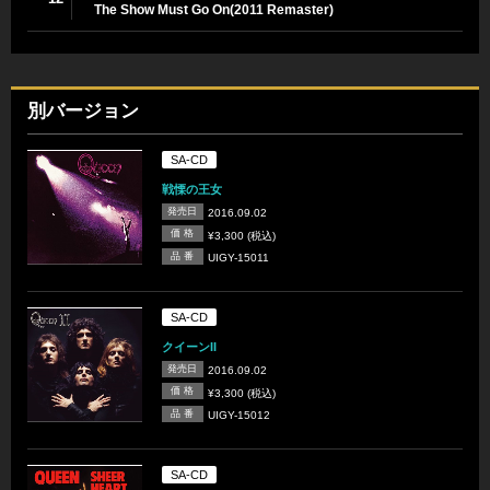
The Show Must Go On(2011 Remaster)
別バージョン
SA-CD
戦慄の王女
発売日
2016.09.02
価 格
¥3,300 (税込)
品 番
UIGY-15011
SA-CD
クイーンII
発売日
2016.09.02
価 格
¥3,300 (税込)
品 番
UIGY-15012
SA-CD