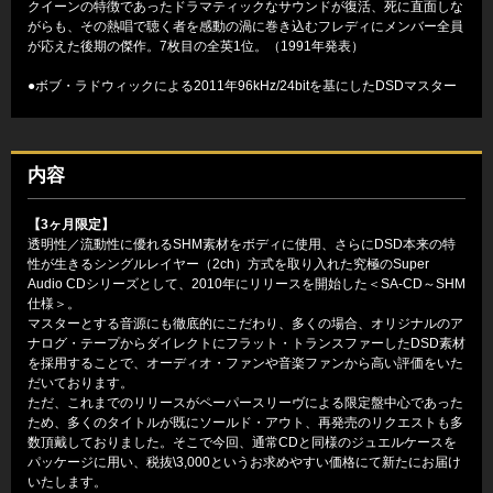
クイーンの特徴であったドラマティックなサウンドが復活、死に直面しな
がらも、その熱唱で聴く者を感動の渦に巻き込むフレディにメンバー全員
が応えた後期の傑作。7枚目の全英1位。（1991年発表）
●ボブ・ラドウィックによる2011年96kHz/24bitを基にしたDSDマスター
内容
【3ヶ月限定】
透明性／流動性に優れるSHM素材をボディに使用、さらにDSD本来の特
性が生きるシングルレイヤー（2ch）方式を取り入れた究極のSuper
Audio CDシリーズとして、2010年にリリースを開始した＜SA-CD～SHM
仕様＞。
マスターとする音源にも徹底的にこだわり、多くの場合、オリジナルのア
ナログ・テープからダイレクトにフラット・トランスファーしたDSD素材
を採用することで、オーディオ・ファンや音楽ファンから高い評価をいた
だいております。
ただ、これまでのリリースがペーパースリーヴによる限定盤中心であった
ため、多くのタイトルが既にソールド・アウト、再発売のリクエストも多
数頂戴しておりました。そこで今回、通常CDと同様のジュエルケースを
パッケージに用い、税抜\3,000というお求めやすい価格にて新たにお届け
いたします。