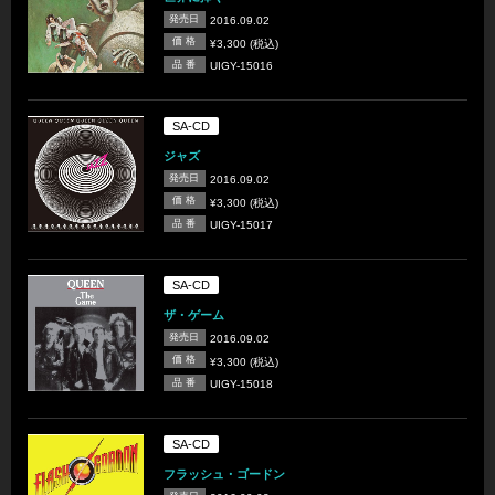
発売日
2016.09.02
価 格
¥3,300 (税込)
品 番
UIGY-15016
SA-CD
ジャズ
発売日
2016.09.02
価 格
¥3,300 (税込)
品 番
UIGY-15017
SA-CD
ザ・ゲーム
発売日
2016.09.02
価 格
¥3,300 (税込)
品 番
UIGY-15018
SA-CD
フラッシュ・ゴードン