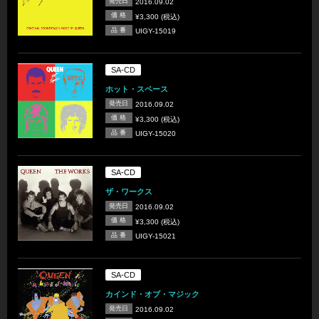
発売日
2016.09.02
価 格
¥3,300 (税込)
品 番
UIGY-15019
SA-CD
ホット・スペース
発売日
2016.09.02
価 格
¥3,300 (税込)
品 番
UIGY-15020
SA-CD
ザ・ワークス
発売日
2016.09.02
価 格
¥3,300 (税込)
品 番
UIGY-15021
SA-CD
カインド・オブ・マジック
発売日
2016.09.02