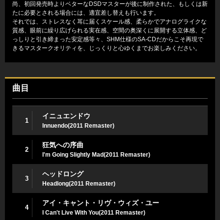
尚、初回発売時よりベターなDSDマスターが後に制作された、もしくは新
たに必要とされる場合には、適宜差し替えも行います。
それでは、ストレスなく耳に届くスケール感、柔らかでアナログライクな
質感、眼前に繰り広げられる実在感、空間の奥深くに展開する立体感、ど
っしりと引き締まった安定感等々、SHM仕様のSA-CDだからこそ再現で
きるマスタークオリティを、じっくりと心ゆくまでお楽しみください。
曲目
イニュエンドウ
1
Innuendo(2011 Remaster)
狂気への序曲
2
I'm Going Slightly Mad(2011 Remaster)
ヘッドロング
3
Headlong(2011 Remaster)
アイ・キャント・リヴ・ウィズ・ユー
4
I Can't Live With You(2011 Remaster)