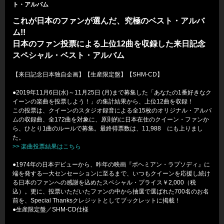
ト・アルバム
これが日本のファンが選んだ、究極のベスト・アルバ
ム!!
日本のファン投票による上位12曲を収録した来日記念
スペシャル・ベスト・アルバム
【来日記念日本独自企画】【生産限定盤】【SHM-CD】
●2019年11月6日(水)～11月25日 (月)まで募集した「あなたの1番好きなク
イーンの楽曲を投票しよう！」の集計結果から、上位12曲を収録！
この投票は、クイーンのスタジオ録音による全15枚のオリジナル・アルバ
ムの収録曲、全172曲を対象に、原則的に日本在住のクイーン・ファンか
ら、ひとり1曲のルールで募集。最終得票数は、11,988 にも上りまし
た。
>> 楽曲投票結果はこちら
●1974年の日本デビューから、昨年の映画『ボヘミアン・ラプソディ』に
端を発する一大センセーションに至るまで、いつもクイーンを応援し続け
る日本のファンへの感謝を込めたスペシャル・プライス￥2,000（税
込）。更に、投票いただいたファンの中から抽選で選ばれた700名のお名
前を、Special Thanksクレジットとしてブックレットに掲載！
●生産限定盤／SHM-CD仕様