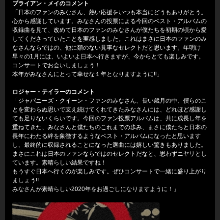
ブライアン・メイのコメント
「日本のファンのみなさん、熱い応援をいつも本当にどうもありがとう。
心から感謝しています。みなさんの投票による今回のベスト・アルバムの
収録曲を見て、改めて日本のファンのみなさんが僕たちを初期の頃から愛
してくださっていたことを実感しました。これはまさに日本のファンのみ
なさんならではの、他に類のない見事なセレクトだと思います。年明け
早々の1月には、いよいよ日本へ行きますが、今からとても楽しみです。
コンサートでお会いしましょう！
本年がみなさんにとって幸せな１年となりますように!!」
ロジャー・テイラーのコメント
「ジャパニーズ・クイーン・ファンのみなさん、長い歳月の中、僕らのこ
とを変わらぬ思いで支え続けてくれてきたみなさんには、どれほど感謝し
ても足りないくらいです。今回のファン投票アルバムは、共に成長し年を
重ねてきた、みなさんと僕たちのこれまでの歩み、まさに僕たちと日本の
長年にわたる絆を象徴するようなベスト・アルバムになったと思います
し、最終的に収録されることになった選曲には嬉しい驚きもありました。
まさにこれは日本のファンならではのセレクトだなと、思わずニヤリとし
ています。素晴らしい結果ですね！
もうすぐ日本へ行くのが楽しみです。ぜひコンサートで一緒に盛り上がり
ましょう!!
みなさんが素晴らしい2020年をお過ごしになりますように！」