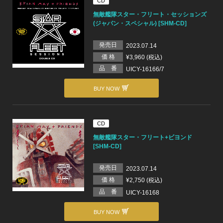
CD
無敵艦隊スター・フリート・セッションズ
(ジャパン・スペシャル) [SHM-CD]
発売日
2023.07.14
価 格
¥3,960 (税込)
品 番
UICY-16166/7
BUY NOW
CD
無敵艦隊スター・フリート+ビヨンド
[SHM-CD]
発売日
2023.07.14
価 格
¥2,750 (税込)
品 番
UICY-16168
BUY NOW