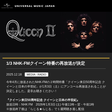
1/3 NHK-FMクイーン特番の再放送が決定
2025.12.18
MEDIA - RADIO
今年4月に放送されたNHK-FMの２時間特番「クイーン来日50周年記念 ク
イーンと日本の半世紀」が1月3日（土）にアンコール再放送されることが
決定しました。是非お聴きください！
『クイーン来日50周年記念 クイーンと日本の半世紀』
放送日時：NHK FM 2026年1月3日 (土) 午後11時～翌・午前1時
※放送終了後は「らじる★らじる」で１週間聴き逃し配信