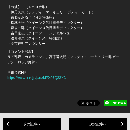
【出演】 （※５０音順）
・伊丹久夫（フレディ・マーキュリー ボディーガード）
・東郷かおる子（音楽評論家）
・松林天平（クイーン２代目担当ディレクター）
・森俊一郎（クイーン３代目担当ディレクター）
・吉田聡志（クイーン・コンシェルジュ）
・渡部潮美（クイーン来日時 通訳）
・高市佳明アナウンサー
【コメント出演】
長谷部宏（カメラマン）、高原竜太朗（フレディ・マーキュリー邸 ガー
デン・ロッジ庭師）
番組公式HP
https://www.nhk.jp/p/rs/MPX97Q33XJ/
前の記事へ
次の記事へ