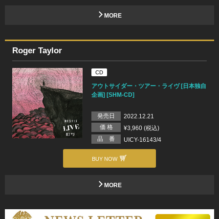
MORE
Roger Taylor
CD
アウトサイダー・ツアー・ライヴ [日本独自
企画] [SHM-CD]
発売日
2022.12.21
価 格
¥3,960 (税込)
品 番
UICY-16143/4
BUY NOW
MORE