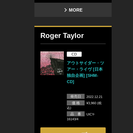
MORE
Roger Taylor
CD
アウトサイダー・ツ
アー・ライヴ [日本
独自企画] [SHM-
CD]
発売日
2022.12.21
価 格
¥3,960 (税
込)
品 番
UICY-
16143/4