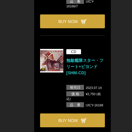
品 番
UICY-
16166/7
BUY NOW
CD
無敵艦隊スター・フ
リート+ビヨンド
[SHM-CD]
発売日
2023.07.14
価 格
¥2,750 (税
込)
品 番
UICY-16168
BUY NOW