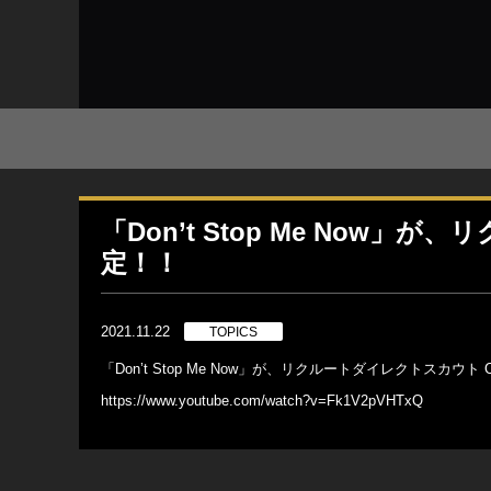
「Don’t Stop Me Now
定！！
2021.11.22
TOPICS
「Don’t Stop Me Now」が、リクルートダイレクトスカウ
https://www.youtube.com/watch?v=Fk1V2pVHTxQ