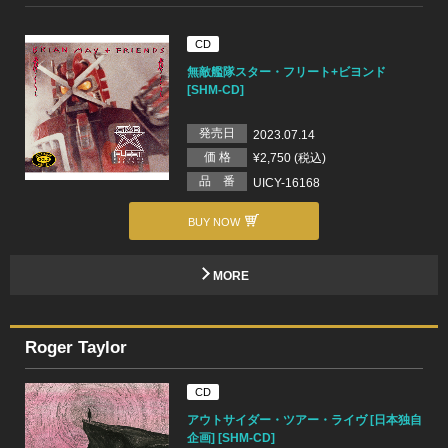
CD
無敵艦隊スター・フリート+ビヨンド
[SHM-CD]
発売日
2023.07.14
価 格
¥2,750 (税込)
品 番
UICY-16168
BUY NOW
MORE
Roger Taylor
CD
アウトサイダー・ツアー・ライヴ [日本独自
企画] [SHM-CD]