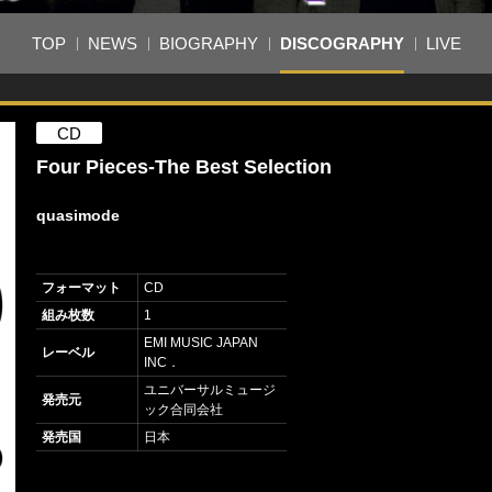
TOP
NEWS
BIOGRAPHY
DISCOGRAPHY
LIVE
CD
Four Pieces-The Best Selection
quasimode
フォーマット
CD
組み枚数
1
EMI MUSIC JAPAN
レーベル
INC．
ユニバーサルミュージ
発売元
ック合同会社
発売国
日本