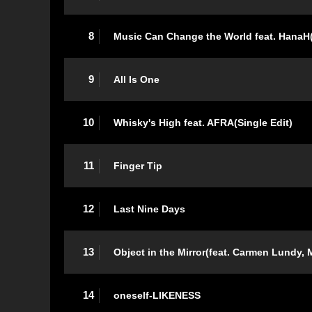
8
Music Can Change the World feat. HanaH(
9
All Is One
10
Whisky's High feat. AFRA(Single Edit)
11
Finger Tip
12
Last Nine Days
13
Object in the Mirror(feat. Carmen Lundy,
14
oneself-LIKENESS