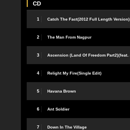
CD
1
Catch The Fact(2012 Full Length Version)
2
The Man From Nagpur
3
Ascension (Land Of Freedom Part2)(feat. 
4
Relight My Fire(Single Edit)
5
Havana Brown
6
Ant Soldier
7
Down In The Village