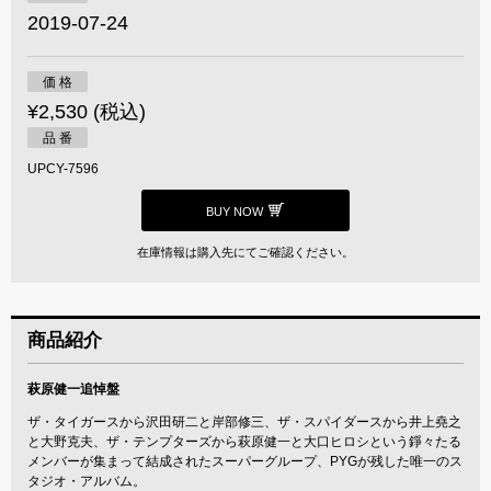
2019-07-24
価 格
¥2,530 (税込)
品 番
UPCY-7596
BUY NOW
在庫情報は購入先にてご確認ください。
商品紹介
萩原健一追悼盤
ザ・タイガースから沢田研二と岸部修三、ザ・スパイダースから井上堯之
と大野克夫、ザ・テンプターズから萩原健一と大口ヒロシという錚々たる
メンバーが集まって結成されたスーパーグループ、PYGが残した唯一のス
タジオ・アルバム。