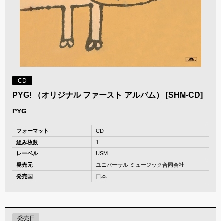
CD
PYG! （オリジナル ファースト アルバム） [SHM-CD]
PYG
フォーマット
CD
組み枚数
1
レーベル
USM
発売元
ユニバーサル ミュージック合同会社
発売国
日本
発売日