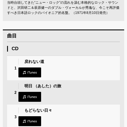
当時台頭してきた“ニュー・ロック”の流れを汲む本格的なロック・サウン
ドと、沢田研二＆萩原健一のダブル・ヴォーカルが秀逸な、今こそ再評価
すべき日本語ロックのパイオニア的名盤。（1971年8月10日発売）
曲目
CD
戻れない道
1
明日 （あした）の旅
2
もどらない日々
3