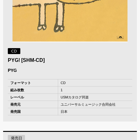
CD
PYG! [SHM-CD]
PYG
フォーマット
CD
組み枚数
1
レーベル
USMカタログ邦楽
発売元
ユニバーサルミュージック合同会社
発売国
日本
発売日