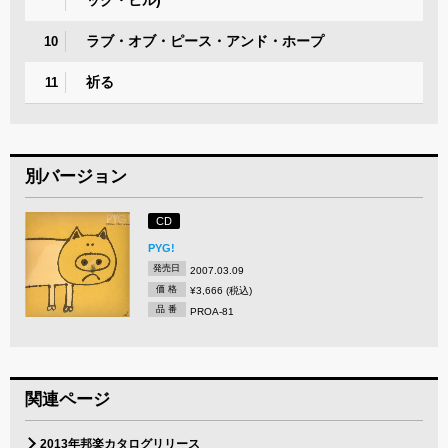
ック・ヒル)
ラブ・オブ・ピース・アンド・ホープ
10
祈る
11
別バージョン
CD
PYG!
発売日
2007.03.09
価 格
¥3,666 (税込)
品 番
PROA-81
関連ページ
2013年邦楽カタログリリース