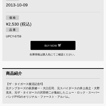
2013-10-09
価 格
¥2,530 (税込)
品 番
UPCY-6759
BUY NOW
在庫情報は購入先にてご確認ください。
商品紹介
【ザ・タイガース復活記念!!】
元テンプターズの萩原健一・大口広司、元スパイダースの井上堯之・大野
克夫、元ザ・タイガースの沢田研二が集結したニュー・ロック・スーパー
バンドPYGのオリジナル・ファースト・アルバム。