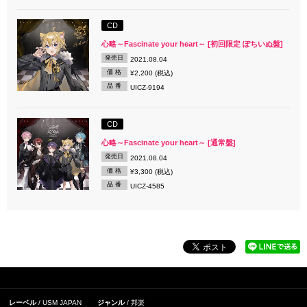
CD
心略～Fascinate your heart～ [初回限定 ぽちいぬ盤]
発売日
2021.08.04
価 格
¥2,200 (税込)
品 番
UICZ-9194
CD
心略～Fascinate your heart～ [通常盤]
発売日
2021.08.04
価 格
¥3,300 (税込)
品 番
UICZ-4585
レーベル
USM JAPAN
ジャンル
邦楽