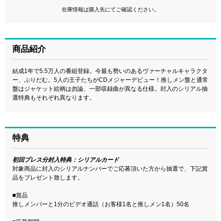
在庫情報は購入先にてご確認ください。
商品紹介
結成1年で5.5万人の番組登録。今最も勢いのあるヴァーチャルキャラクタ
ー、ぷりだむ。5人の王子たちがCDメジャーデビュー！推しメン盤と通常
盤はジャケット絵柄は勿論、一部収録曲が異なる仕様。封入のシリアル抽
選特典もそれぞれ異なります。
特典
初回プレス分封入特典：シリアルカード
対象商品に封入のシリアルナンバーでご応募頂いた方から抽選で、下記賞
品をプレゼント致します。
■賞品
推しメンバーと1分のビデオ通話（お客様1名と推しメン1名）50名