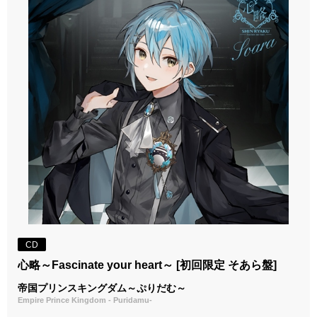
CD
心略～Fascinate your heart～ [初回限定 そあら盤]
帝国プリンスキングダム～ぷりだむ～
Empire Prince Kingdom - Puridamu-