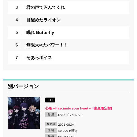
君の声で叫んでくれ
3
目醒めたライオン
4
眠れ Butterfly
5
無限大∞大パワー！！
6
そあらボイス
7
別バージョン
CD
心略～Fascinate your heart～ [生産限定盤]
付 属
DVD,ブックレット
発売日
2021.08.04
価 格
¥9,900 (税込)
品 番