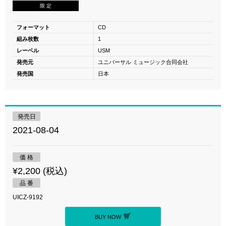
限 定
フォーマット
CD
組み枚数
1
レーベル
USM
発売元
ユニバーサル ミュージック合同会社
発売国
日本
発売日
2021-08-04
価 格
¥2,200 (税込)
品 番
UICZ-9192
BUY NOW