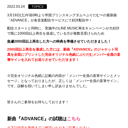
2022.03.24
TOPICS
3月19日(土)午前0時より帝国プリンスキングダム〜ぷりだむ〜の最新曲
「ADVANCE」が各音楽配信サービスにて好評配信中！
配信スタートと同時に、実施中のLINE MUSIC再生キャンペーンが大好評
で既に1000回以上再生を達成している方が複数見受けられため
急遽2000回以上再生した方への特典を準備させていただきました！
2000
回以上再生を達成した方には、新曲『ADVANCE』のジャケット写
真を全面にプリントした完全オリジナル色紙にぷりだむメンバー全員の直
筆サインを入れてお送りさせていただきます！
※完全オリジナル色紙に記載の内容が「メンバー全員の直筆サインとメッ
セージ」となっておりましたが、正しくは「メンバー全員の直筆サイン」
です。誤解を招いてしまい申し訳ありませんでした。
皆さんのご参加をお待ちしております！
新曲『ADVANCE』の試聴は
こちら
※下記内容を最後までご確認いただきご応募ください。