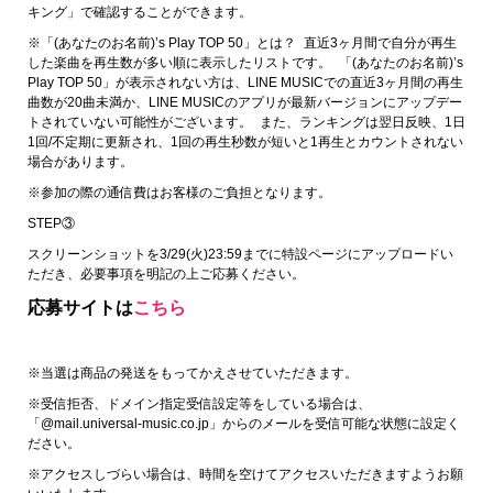
キング」で確認することができます。
※「(あなたのお名前)’s Play TOP 50」とは？ 直近3ヶ月間で自分が再生
した楽曲を再生数が多い順に表示したリストです。 「(あなたのお名前)’s
Play TOP 50」が表示されない方は、LINE MUSICでの直近3ヶ月間の再生
曲数が20曲未満か、LINE MUSICのアプリが最新バージョンにアップデー
トされていない可能性がございます。 また、ランキングは翌日反映、1日
1回/不定期に更新され、1回の再生秒数が短いと1再生とカウントされない
場合があります。
※参加の際の通信費はお客様のご負担となります。
STEP③
スクリーンショットを3/29(火)23:59までに特設ページにアップロードい
ただき、必要事項を明記の上ご応募ください。
応募サイトは
こちら
※当選は商品の発送をもってかえさせていただきます。
※受信拒否、ドメイン指定受信設定等をしている場合は、
「@mail.universal-music.co.jp」からのメールを受信可能な状態に設定く
ださい。
※アクセスしづらい場合は、時間を空けてアクセスいただきますようお願