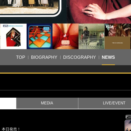
TOP
BIOGRAPHY
DISCOGRAPHY
NEWS
MEDIA
LIVE/EVENT
』本日発売！