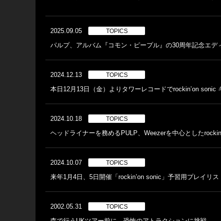
2025.09.05
TOPICS
パルプ、アルバム『コモン・ピープル』の30周年記念エディ
2024.12.13
TOPICS
本日12月13日（金）よりタワーレコードでrockin’on son
2024.10.18
TOPICS
ヘッドライナーを務めるPULP、Weezerを中心としたrocki
2024.10.07
TOPICS
来年1月4日、5日開催「rockin’on sonic」予習用プレイリ
2002.05.31
TOPICS
森で行うUKツアー前に、恐怖のアトラクションに挑戦