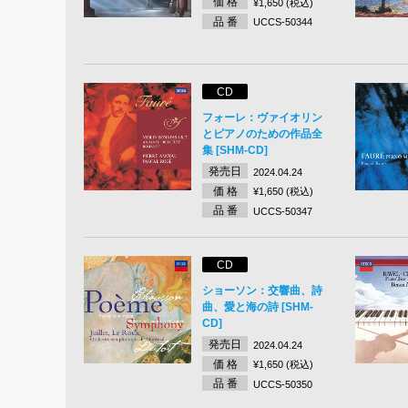
価 格
¥1,650 (税込)
品 番
UCCS-50344
CD
フォーレ：ヴァイオリン
とピアノのための作品全
集 [SHM-CD]
発売日
2024.04.24
価 格
¥1,650 (税込)
品 番
UCCS-50347
CD
ショーソン：交響曲、詩
曲、愛と海の詩 [SHM-
CD]
発売日
2024.04.24
価 格
¥1,650 (税込)
品 番
UCCS-50350