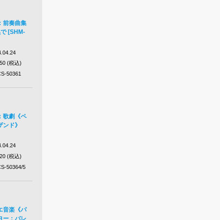
：前奏曲集
 [SHM-
.04.24
650 (税込)
S-50361
：歌劇《ペ
ザンド》
.04.24
420 (税込)
S-50364/5
エ音楽《パ
ヨー：バレ