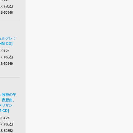
650 (税込)
S-50346
ュルフレ：
M-CD]
.04.24
650 (税込)
S-50349
：牧神の午
、夜想曲、
メリザン
-CD]
.04.24
650 (税込)
S-50352