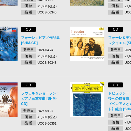
価 格
価 格
¥1,650 (税込)
¥1,
品 番
品 番
UCCS-50345
UCC
CD
CD
フォーレ：ピアノ作品集
フォーレ＆デ
[SHM-CD]
レクイエム [SH
発売日
発売日
2024.04.24
2024
価 格
価 格
¥1,650 (税込)
¥1,
品 番
品 番
UCCS-50348
UCC
CD
CD
ラヴェル＆ショーソン：
ドビュッシー
ピアノ三重奏曲 [SHM-
後への前奏曲
CD]
《ペレアスと
ド》組曲 [SHM
発売日
2024.04.24
発売日
2024
価 格
¥1,650 (税込)
価 格
¥1,
品 番
UCCS-50351
品 番
UCC