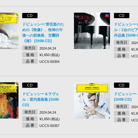
CD
CD
ドビュッシー:管弦楽のた
ドビュッシー
めの《映像》、牧神の午
ル：2台のピ
後への前奏曲、交響詩
作品集 [SHM-
《海》 [SHM-CD]
発売日
2024
発売日
2024.04.24
価 格
¥1,
価 格
¥1,650 (税込)
品 番
UCC
品 番
UCCS-50354
CD
CD
ドビュッシー＆ラヴェ
ドビュッシー 
ル：室内楽曲集 [SHM-
[SHM-CD]
CD]
発売日
2024
発売日
2024.04.24
価 格
¥1,
価 格
¥1,650 (税込)
品 番
UCC
品 番
UCCS-50357