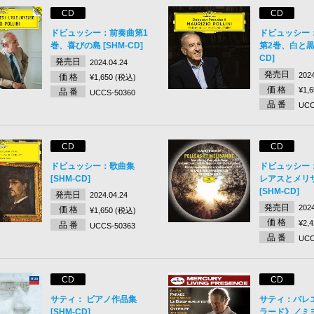
CD
CD
ドビュッシー：前奏曲第1
ドビュッシー
巻、喜びの島 [SHM-CD]
第2巻、白と黒で
CD]
発売日
2024.04.24
発売日
2024
価 格
¥1,650 (税込)
価 格
¥1,
品 番
UCCS-50360
品 番
UCC
CD
CD
ドビュッシー：歌曲集
ドビュッシー
[SHM-CD]
レアスとメリ
[SHM-CD]
発売日
2024.04.24
発売日
2024
価 格
¥1,650 (税込)
価 格
¥2,
品 番
UCCS-50363
品 番
UCC
CD
CD
サティ： ピアノ作品集
サティ：バレ
[SHM-CD]
ラード》／ミ