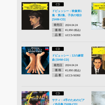
CD
ドビュッシー：映像第1
集・第2集、子供の領分
[SHM-CD]
発売日
2024.04.24
価 格
¥1,650 (税込)
品 番
UCCS-50359
CD
ドビュッシー：12の練習
曲 [SHM-CD]
発売日
2024.04.24
価 格
¥1,650 (税込)
品 番
UCCS-50362
CD
サティ：4手のためのピア
ノ作品集 [SHM-CD]