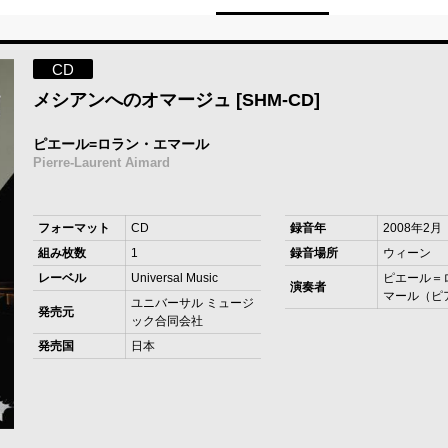
CD
メシアンへのオマージュ [SHM-CD]
ピエール=ロラン・エマール
Pierre-Laurent Aimard
フォーマット
CD
録音年
2008年2月
組み枚数
1
録音場所
ウィーン
レーベル
Universal Music
ピエール＝
演奏者
マール（ピ
ユニバーサル ミュージ
発売元
ック合同会社
発売国
日本