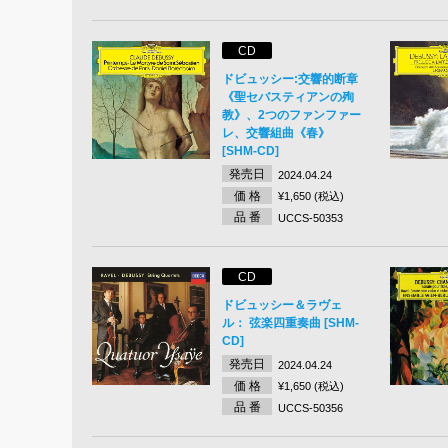
CD
ドビュッシー:交響的断章
《聖セバスティアンの殉
教》、2つのファンファー
レ、交響組曲《春》
[SHM-CD]
発売日
2024.04.24
価 格
¥1,650 (税込)
品 番
UCCS-50353
CD
ドビュッシー＆ラヴェ
ル： 弦楽四重奏曲 [SHM-
CD]
発売日
2024.04.24
価 格
¥1,650 (税込)
品 番
UCCS-50356