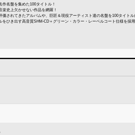
作名盤を集めた100タイトル！
音楽史上欠かせない作品を網羅！
評価されてきたアルバムや、巨匠＆現役アーティスト達の名盤を100タイトル
をひき出す高音質SHM-CD＋グリーン・カラー・レーベルコート仕様を採
）